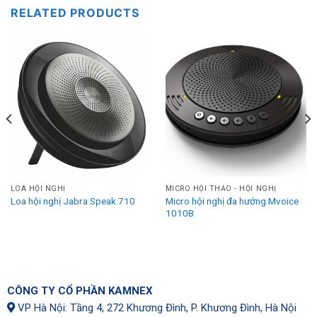
RELATED PRODUCTS
LOA HỘI NGHỊ
MICRO HỘI THẢO - HỘI NGHỊ
Micro hội nghị đa hướng Mvoice
Loa hội nghị Jabra Speak 710
1010B
CÔNG TY CỔ PHẦN KAMNEX
VP Hà Nội: Tầng 4, 272 Khương Đình, P. Khương Đình, Hà Nội