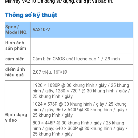
Minrray VA210 Dễ dàng sử dụng, cài đặt và bảo trì.
Thông số kỹ thuật
Spec /
VA210-V
Model NO.
Hình ảnh
sản phẩm
cảm biến
Cảm biến CMOS chất lượng cao 1 / 2.9 inch
điểm ảnh
2,07 triệu, 16ï¼š9
hiệu quả
1920 × 1080P @ 30 khung hình / giây / 25 khung
hình / giây; 1280 × 720P @ 30 khung hình / giây /
25 khung hình / giây;
1024 × 576P @ 30 khung hình / giây / 25 khung
hình / giây; 960 × 540P @ 30 khung hình / giây /
Định dạng
25 khung hình / giây;
video
800 × 448P @ 30 khung hình / giây / 25 khung
hình / giây; 640 × 360P @ 30 khung hình / giây /
25 khung hình / giây;