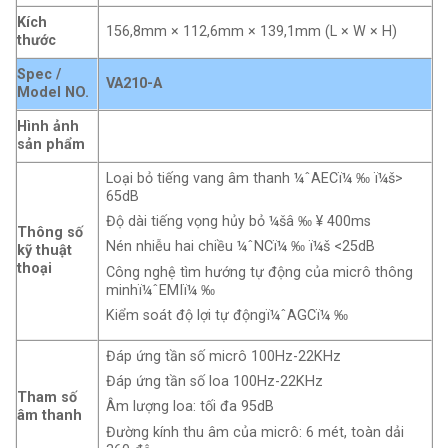
Kích
156,8mm × 112,6mm × 139,1mm (L × W × H)
thước
Spec /
VA210-A
Model NO.
Hình ảnh
sản phẩm
Loại bỏ tiếng vang âm thanh ¼ˆAECï¼ ‰ ï¼š>
65dB
Độ dài tiếng vọng hủy bỏ ¼šâ ‰ ¥ 400ms
Thông số
Nén nhiễu hai chiều ¼ˆNCï¼ ‰ ï¼š <25dB
kỹ thuật
thoại
Công nghệ tìm hướng tự động của micrô thông
minhï¼ˆEMIï¼ ‰
Kiểm soát độ lợi tự độngï¼ˆAGCï¼ ‰
Đáp ứng tần số micrô 100Hz-22KHz
Đáp ứng tần số loa 100Hz-22KHz
Tham số
Âm lượng loa: tối đa 95dB
âm thanh
Đường kính thu âm của micrô: 6 mét, toàn dải