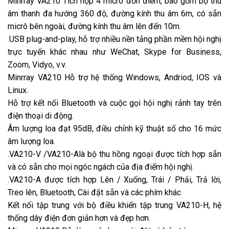
Minrray VA210 Tích hợp 4 micrô đơn điểm, bao gồm bộ thu
âm thanh đa hướng 360 độ, đường kính thu âm 6m, có sẵn
micrô bên ngoài, đường kính thu âm lên đến 10m.
.USB plug-and-play, hỗ trợ nhiều nền tảng phần mềm hội nghị
trực tuyến khác nhau như WeChat, Skype for Business,
Zoom, Vidyo, v.v.
Minrray VA210 Hỗ trợ hệ thống Windows, Andriod, IOS và
Linux.
Hỗ trợ kết nối Bluetooth và cuộc gọi hội nghị rảnh tay trên
điện thoại di động.
Âm lượng loa đạt 95dB, điều chỉnh kỹ thuật số cho 16 mức
âm lượng loa.
.VA210-V /VA210-Alà bộ thu hồng ngoại được tích hợp sẵn
và có sẵn cho mọi ngóc ngách của địa điểm hội nghị.
.VA210-A được tích hợp Lên / Xuống, Trái / Phải, Trả lời,
Treo lên, Bluetooth, Cài đặt sẵn và các phím khác
Kết nối tập trung với bộ điều khiển tập trung VA210-H, hệ
thống dây điện đơn giản hơn và đẹp hơn.