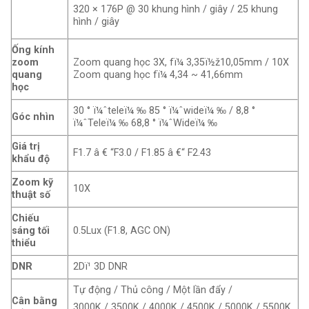
320 × 176P @ 30 khung hình / giây / 25 khung
hình / giây
Ống kính
zoom
Zoom quang học 3X, fï¼ 3,35ï½ž10,05mm / 10X
quang
Zoom quang học fï¼ 4,34 ~ 41,66mm
học
30 ° ï¼ˆteleï¼ ‰ 85 ° ï¼ˆwideï¼ ‰ / 8,8 °
Góc nhìn
ï¼ˆTeleï¼ ‰ 68,8 ° ï¼ˆWideï¼ ‰
Giá trị
F1.7 â € “F3.0 / F1.85 â €“ F2.43
khẩu độ
Zoom kỹ
10X
thuật số
Chiếu
sáng tối
0.5Lux (F1.8, AGC ON)
thiểu
DNR
2Dï¹ 3D DNR
Tự động / Thủ công / Một lần đẩy /
Cân bằng
3000K / 3500K / 4000K / 4500K / 5000K / 5500K