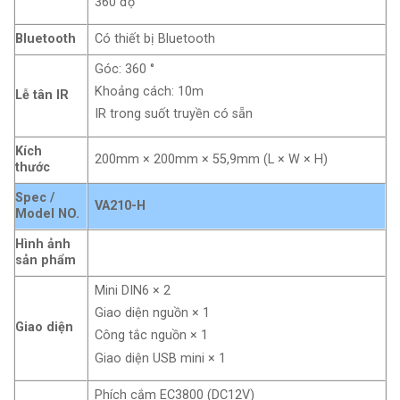
360 độ
Bluetooth
Có thiết bị Bluetooth
Góc: 360 °
Khoảng cách: 10m
Lễ tân IR
IR trong suốt truyền có sẵn
Kích
200mm × 200mm × 55,9mm (L × W × H)
thước
Spec /
VA210-H
Model NO.
Hình ảnh
sản phẩm
Mini DIN6 × 2
Giao diện nguồn × 1
Giao diện
Công tắc nguồn × 1
Giao diện USB mini × 1
Phích cắm EC3800 (DC12V)