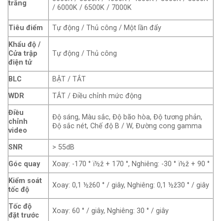
trắng
/ 6000K / 6500K / 7000K
Tiêu điểm
Tự động / Thủ công / Một lần đẩy
Khẩu độ /
Cửa trập
Tự động / Thủ công
điện tử
BLC
BẬT / TẮT
WDR
TẮT / Điều chỉnh mức động
Điều
Độ sáng, Màu sắc, Độ bão hòa, Độ tương phản,
chỉnh
Độ sắc nét, Chế độ B / W, Đường cong gamma
video
SNR
> 55dB
Góc quay
Xoay: -170 ° ï½ž + 170 °, Nghiêng: -30 ° ï½ž + 90 °
Kiểm soát
Xoay: 0,1 ½ž60 ° / giây, Nghiêng: 0,1 ½ž30 ° / giây
tốc độ
Tốc độ
Xoay: 60 ° / giây, Nghiêng: 30 ° / giây
đặt trước