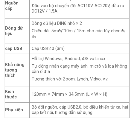
Nguồn
Đầu vào bộ chuyển đổi AC110V-AC220V, đầu ra
cấp
DC12V / 1.5A
Dòng dữ liệu DIN6 nhỏ × 2
Dòng dữ
Chiều dài: 5mï¼ˆ10m / 15m cho các tùy chọnï¼
liệu
‰
cáp USB
Cáp USB2.0 (3m)
Hỗ trợ Windows, Andriod, iOS và Linux
Khả năng
Tự động nhận dạng máy ảnh, micrô và loa không
tương
cần ổ đĩa
thích
Tương thích với Zoom, Lynch, Vidyo, v.v.
Kích
120mm × 74mm × 34,5mm (L × W × H)
thước
Bộ đổi nguồn, cáp USB2.0, bộ điều khiển từ xa, hai
Phụ kiện
cáp kết nối, hướng dẫn sử dụng