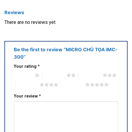
Reviews
There are no reviews yet.
Be the first to review “MICRO CHỦ TỌA IMC-
300”
Your rating
*
1 of 5 stars
2 of 5 stars
3 of 5 stars
4 of 5 stars
5 of 5 stars
Your review
*