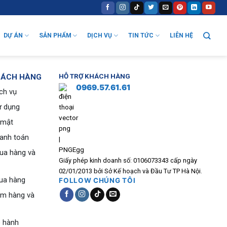
DỰ ÁN
SẢN PHẨM
DỊCH VỤ
TIN TỨC
LIÊN HỆ
HÁCH HÀNG
HỖ TRỢ KHÁCH HÀNG
0969.57.61.61
ch vụ
ử dụng
 mật
hanh toán
ua hàng và
Giấy phép kinh doanh số: 0106073343 cấp ngày
02/01/2013 bởi Sở Kế hoạch và Đầu Tư TP Hà Nội.
ua hàng
FOLLOW CHÚNG TÔI
ểm hàng và
o hành