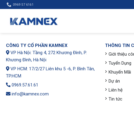
Skip
0969 57 6161
to
content
CÔNG TY CỔ PHẦN KAMNEX
THÔNG TIN 
VP Hà Nội: Tầng 4, 272 Khương Đình, P.
Giới thiệu cô
Khương Đình, Hà Nội
Tuyển Dụng
VP HCM: 17/2/27 Liên khu 5 -6, P. Bình Tân,
Khuyến Mãi
TP.HCM
Dự án
0969.57.61.61
Liên hệ
info@kamnex.com
Tin tức