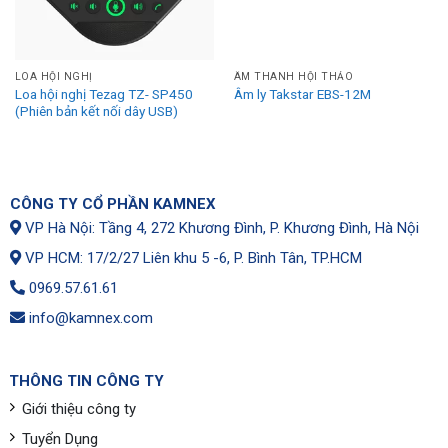
LOA HỘI NGHỊ
ÂM THANH HỘI THẢO
Loa hội nghị Tezag TZ- SP450
Âm ly Takstar EBS-12M
(Phiên bản kết nối dây USB)
CÔNG TY CỔ PHẦN KAMNEX
VP Hà Nội: Tầng 4, 272 Khương Đình, P. Khương Đình, Hà Nội
VP HCM: 17/2/27 Liên khu 5 -6, P. Bình Tân, TP.HCM
0969.57.61.61
info@kamnex.com
THÔNG TIN CÔNG TY
Giới thiệu công ty
Tuyển Dụng