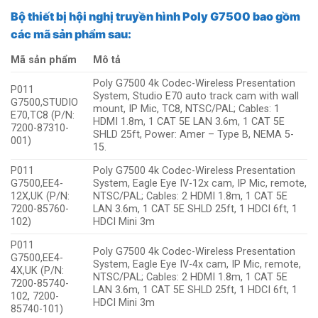
Bộ thiết bị
hội nghị truyền hình Poly G7500
bao gồm
các mã sản phẩm sau:
Mã sản phẩm
Mô tả
Poly G7500 4k Codec-Wireless Presentation
P011
System, Studio E70 auto track cam with wall
G7500,STUDIO
mount, IP Mic, TC8, NTSC/PAL; Cables: 1
E70,TC8 (P/N:
HDMI 1.8m, 1 CAT 5E LAN 3.6m, 1 CAT 5E
7200-87310-
SHLD 25ft, Power: Amer – Type B, NEMA 5-
001)
15.
P011
Poly G7500 4k Codec-Wireless Presentation
G7500,EE4-
System, Eagle Eye IV-12x cam, IP Mic, remote,
12X,UK (P/N:
NTSC/PAL; Cables: 2 HDMI 1.8m, 1 CAT 5E
7200-85760-
LAN 3.6m, 1 CAT 5E SHLD 25ft, 1 HDCI 6ft, 1
102)
HDCI Mini 3m
P011
Poly G7500 4k Codec-Wireless Presentation
G7500,EE4-
System, Eagle Eye IV-4x cam, IP Mic, remote,
4X,UK (P/N:
NTSC/PAL; Cables: 2 HDMI 1.8m, 1 CAT 5E
7200-85740-
LAN 3.6m, 1 CAT 5E SHLD 25ft, 1 HDCI 6ft, 1
102, 7200-
HDCI Mini 3m
85740-101)