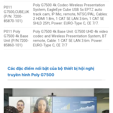
Poly G7500 4k Codec-Wireless Presentation
P011
System, EagleEye Cube USB 5x EPTZ auto
G7500,CUBE,UK
track cam, IP Mic, remote, NTSC/PAL; Cables:
(P/N: 7200-
2 HDMI 1.8m, 1 CAT 5E LAN 3.6m, 1 CAT 5E
85870-101)
SHLD 25ft, Power: EURO-Type C, CE 7/7.
P011 Poly
Poly G7500 4k Base Unit: G7500 UHD 4k video
G7500 4k Base
codec and Wireless Presentation System, BT
Unit (P/N:7200-
remote, Cable: 1 CAT 5E LAN 3.6m. Power:
85860-101)
EURO-Type C, CE 7/7
Các đặc điểm nổi bật của bộ thiết bị hội nghị
truyền hình Poly G7500