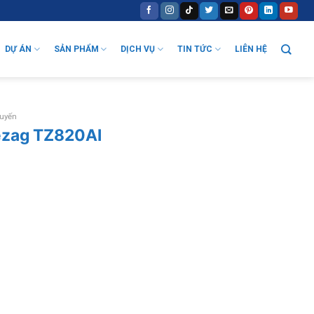
DỰ ÁN
SẢN PHẨM
DỊCH VỤ
TIN TỨC
LIÊN HỆ
tuyến
ezag TZ820AI