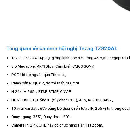
Tổng quan về camera hội nghị Tezag TZ820AI:
Tezag TZ820AI: Áp dụng ống kính góc siêu rộng 4K 8,50 megapixel c
8,5 Megapixel, 4k/30fps, Cảm biến CMOS SONY,
POE, Hỗ trợ nguồn qua Ethernet,
Phiên bản NDI|HX 2, độ trễ thấp NDI mới
H.264, H.265，RTSP, RTMP, ONVIF.
HDMI, USB3.0, Cổng IP (tùy chọn POE), A-IN, RS232,RS422,
10 vị trí cài đặt trước bằng bộ điều khiển từ xa IR, 255 vị trí thông qua
Quay ngang: 355°, Quay dọc: 120°.
Camera PTZ 4K UHD này có chức năng Pan Tilt Zoom.