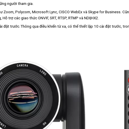
hững người tham gia.
như Zoom, Polycom, Microsoft Lync, CISCO WebEx và Skype for Business. Cũn
, Hỗ trợ các giao thức ONVIF, SRT, RTSP, RTMP và NDI|HX2.
đặt trước.Thông qua điều khiển từ xa, có thể thiết lập 10 cài đặt trước, tr