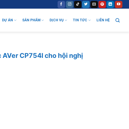
DỰ ÁN
SẢN PHẨM
DỊCH VỤ
TIN TỨC
LIÊN HỆ
 AVer CP754I cho hội nghị