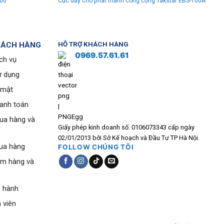
600
Cục đẩy cho phát thanh công cộng Takstar EBS-100A
HÁCH HÀNG
HỖ TRỢ KHÁCH HÀNG
0969.57.61.61
ch vụ
ử dụng
 mật
hanh toán
ua hàng và
Giấy phép kinh doanh số: 0106073343 cấp ngày
02/01/2013 bởi Sở Kế hoạch và Đầu Tư TP Hà Nội.
ua hàng
FOLLOW CHÚNG TÔI
ểm hàng và
o hành
 viên