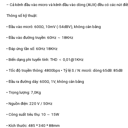
– Cả kênh đầu vào micro và kênh đầu vào dòng (AUX) đều có các nút điều
Thông số kỹ thuật:
• Đầu vào micrô: 600Ω, 10mV (-54dBV), không cân bằng
• Đầu vào đường truyền: 60Hz ～ 18KHz
• Đáp ứng tần số: 60Hz 18KHz
• Biến dạng phi tuyến tính: THD ＜ 0,01@1KHz
• Tốc độ truyền thông: 4800bps • Tỷ lệ S / N: micrô: dòng 65dB: 85dB
• Đầu ra đường dây: 600Ω, 1V, không cân bằng
• Trọng lượng: 7,0Kg
• Nguồn điện: 220 V / 50Hz
• Công suất tiêu thụ: 10 ～ 15W
• Kích thước: 485 * 340 * 88mm