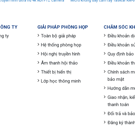
truyền hình ultra hd 4k NDI PTZ camera
Micro không dây cầm tay Tasktar KM-
CÔNG TY
GIẢI PHÁP PHÒNG HỌP
CHĂM SÓC K
ng ty
Toàn bộ giải pháp
Điều khoản dị
Hệ thống phòng họp
Điều khoản s
Hội nghị truyền hình
Quy định bảo
Âm thanh hội thảo
Điều khoản t
Thiết bị hiển thị
Chính sách m
bảo mật
Lớp học thông minh
Hướng dẫn m
Giao nhận, ki
thanh toán
Đổi trả và bả
Đăng ký thành