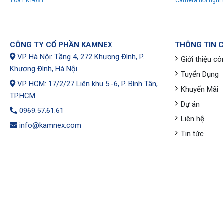
Loa EKT-081
Camera hội nghị 
CÔNG TY CỔ PHẦN KAMNEX
THÔNG TIN 
VP Hà Nội: Tầng 4, 272 Khương Đình, P.
Giới thiệu cô
Khương Đình, Hà Nội
Tuyển Dụng
VP HCM: 17/2/27 Liên khu 5 -6, P. Bình Tân,
Khuyến Mãi
TP.HCM
Dự án
0969.57.61.61
Liên hệ
info@kamnex.com
Tin tức