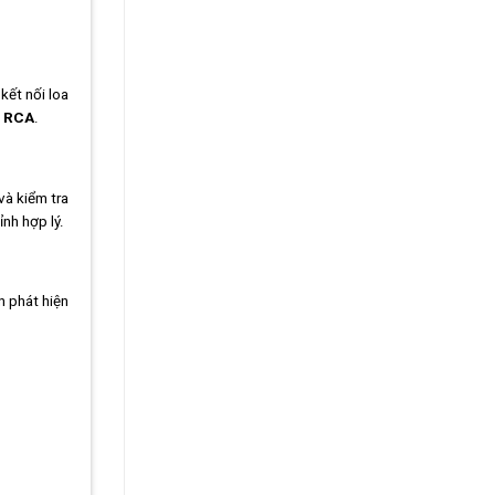
kết nối loa
c
RCA
.
và kiểm tra
nh hợp lý.
n phát hiện