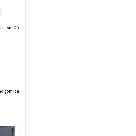
đến loa. Có
bao gồm loa