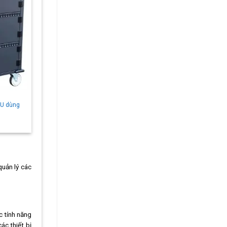
8U dùng
quản lý các
c tính năng
ác thiết bị