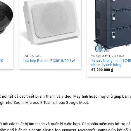
LOA HỘI NGHỊ
TỦ SẠC MÁY TÍNH BẢNG
Tủ sạc thông minh TC4
10
Loa hộp Bosch LBC3018/00 6W
cho máy tính bảng
67.200.000
₫
t nối tất cả các thiết bị âm thanh và video. Máy tính hoặc máy chủ giúp bạn 
i nghị như Zoom, Microsoft Teams, hoặc Google Meet.
t nối các thiết bị âm thanh và quản lý cuộc họp. Các phần mềm này hỗ trợ cá
 mềm phổ biến như Zoom, Skype for Business, Microsoft Teams giúp kết nối c