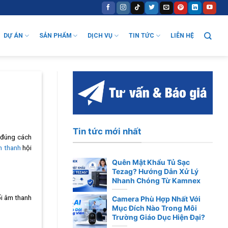
DỰ ÁN
SẢN PHẨM
DỊCH VỤ
TIN TỨC
LIÊN HỆ
Tin tức mới nhất
i đúng cách
m thanh
hội
Quên Mật Khẩu Tủ Sạc
Tezag? Hướng Dẫn Xử Lý
Nhanh Chóng Từ Kamnex
ối âm thanh
Camera Phù Hợp Nhất Với
Mục Đích Nào Trong Môi
Trường Giáo Dục Hiện Đại?