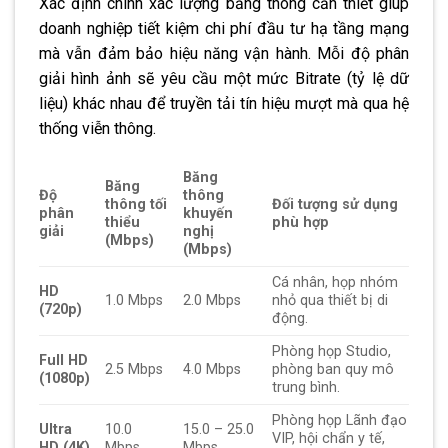
Xác định chính xác lượng băng thông cần thiết giúp
doanh nghiệp tiết kiệm chi phí đầu tư hạ tầng mạng
mà vẫn đảm bảo hiệu năng vận hành. Mỗi độ phân
giải hình ảnh sẽ yêu cầu một mức Bitrate (tỷ lệ dữ
liệu) khác nhau để truyền tải tín hiệu mượt mà qua hệ
thống viễn thông.
Băng
Băng
Độ
thông
thông tối
Đối tượng sử dụng
phân
khuyến
thiểu
phù hợp
giải
nghị
(Mbps)
(Mbps)
Cá nhân, họp nhóm
HD
1.0 Mbps
2.0 Mbps
nhỏ qua thiết bị di
(720p)
động.
Phòng họp Studio,
Full HD
2.5 Mbps
4.0 Mbps
phòng ban quy mô
(1080p)
trung bình.
Phòng họp Lãnh đạo
Ultra
10.0
15.0 – 25.0
VIP, hội chẩn y tế,
HD (4K)
Mbps
Mbps