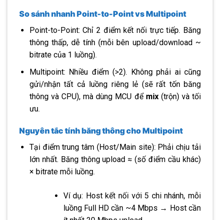
So sánh nhanh Point-to-Point vs Multipoint
Point-to-Point: Chỉ 2 điểm kết nối trực tiếp. Băng
thông thấp, dễ tính (mỗi bên upload/download ~
bitrate của 1 luồng).
Multipoint: Nhiều điểm (>2). Không phải ai cũng
gửi/nhận tất cả luồng riêng lẻ (sẽ rất tốn băng
thông và CPU), mà dùng MCU để
mix
(trộn) và tối
ưu.
Nguyên tắc tính băng thông cho Multipoint
Tại điểm trung tâm (Host/Main site): Phải chịu tải
lớn nhất. Băng thông upload ≈ (số điểm cầu khác)
× bitrate mỗi luồng.
Ví dụ: Host kết nối với 5 chi nhánh, mỗi
luồng Full HD cần ~4 Mbps → Host cần