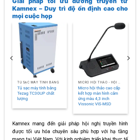
Giải pháp tối ưu đường truyền từ
Kamnex – Duy trì độ ổn định cao cho
mọi cuộc họp
TỦ SẠC MÁY TÍNH BẢNG
MICRO HỘI THẢO - HỘI NGHỊ
Tủ sạc máy tính bảng
Micro hội thảo cao cấp
Tezag TC30UP chất
kết hợp màn hình cảm
lượng
ứng màu 4,3 inch
Vissonic VIS-MSD
Kamnex mang đến giải pháp hội nghị truyền hình
được tối ưu hóa chuyên sâu phù hợp với hạ tầng
mạng tại Việt Nam. Với kinh nghiệm triển khai thực tế