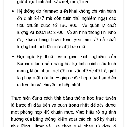
giữ được hình ảnh sắc nét, mượt mà.
Hệ thống do Kamnex triển khai không chỉ vận hành
ổn định 24/7 mà còn tuân thủ nghiêm ngặt các
tiêu chuẩn quốc tế: ISO 9001 về quản lý chất
lượng và ISO/IEC 27001 về an ninh thông tin. Nhờ
đó, khách hàng hoàn toàn yên tâm về cả chất
lượng hình ảnh lẫn mức độ bảo mật.
Đội ngũ kỹ thuật viên giàu kinh nghiệm của
Kamnex luôn sẵn sàng hỗ trợ tinh chỉnh cấu hình
mạng, khắc phục triệt để các vấn đề về độ trễ, giật
lag hay mất gói tin – giúp cuộc họp của bạn diễn
ra trơn tru và chuyên nghiệp nhất.
Thực hiện đúng
cách tính băng thông họp trực tuyến
là bước đi đầu tiên và quan trọng nhất để xây dựng
một phòng họp 4K chuẩn mực. Việc hiểu rõ sự ảnh
hưởng của băng thông, kiểm soát các chỉ số kỹ thuật
như Ping, Jitter và lựa chọn giải pháp từ đơn vị