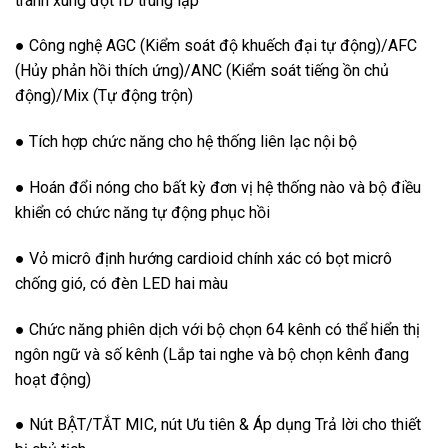
tránh xung đột ID trùng lặp
● Công nghệ AGC (Kiểm soát độ khuếch đại tự động)/AFC
(Hủy phản hồi thích ứng)/ANC (Kiểm soát tiếng ồn chủ
động)/Mix (Tự động trộn)
● Tích hợp chức năng cho hệ thống liên lạc nội bộ
● Hoán đổi nóng cho bất kỳ đơn vị hệ thống nào và bộ điều
khiển có chức năng tự động phục hồi
● Vỏ micrô định hướng cardioid chính xác có bọt micrô
chống gió, có đèn LED hai màu
● Chức năng phiên dịch với bộ chọn 64 kênh có thể hiển thị
ngôn ngữ và số kênh (Lắp tai nghe và bộ chọn kênh đang
hoạt động)
● Nút BẬT/TẮT MIC, nút Ưu tiên & Áp dụng Trả lời cho thiết