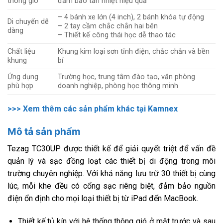
thông gió
đảm bảo tản nhiệt hiệu quả
– 4 bánh xe lớn (4 inch), 2 bánh khóa tự động
Di chuyển dễ
– 2 tay cầm chắc chắn hai bên
dàng
– Thiết kế công thái học dễ thao tác
Chất liệu
Khung kim loại sơn tĩnh điện, chắc chắn và bền
khung
bỉ
Ứng dụng
Trường học, trung tâm đào tạo, văn phòng
phù hợp
doanh nghiệp, phòng học thông minh
>>> Xem thêm các sản phẩm khác tại Kamnex
Mô tả sản phẩm
Tezag TC30UP được thiết kế để giải quyết triệt để vấn đề
quản lý và sạc đồng loạt các thiết bị di động trong môi
trường chuyên nghiệp. Với khả năng lưu trữ 30 thiết bị cùng
lúc, mỗi khe đều có cổng sạc riêng biệt, đảm bảo nguồn
điện ổn định cho mọi loại thiết bị từ iPad đến MacBook.
Thiết kế tủ kín với hệ thống thông gió ở mặt trước và sau