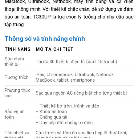
MacBook, Ultrabook, Netbook, máy tính bảng và cả điện
thoại thông minh. Với thiết kế chắc chắn, dễ sử dụng và đảm
bảo an toàn, TC30UP là lựa chọn lý tưởng cho nhu cầu sạc
tập trung.
Thông số và tính năng chính
TÍNH NĂNG
MÔ TẢ CHI TIẾT
Sức chứa
Tối đa 30 thiết bị điện tử (dưới 15.6 inch)
thiết bị
iPad, Chromebook, Ultrabook, Netbook,
Tương thích
MacBook, tablet, smartphone
Phương thức
Sạc qua nguồn AC riêng biệt cho từng thiết bị
sạc
– Thiết kế bo tròn, tránh va đập
Bảo vệ an
– Khóa an toàn
toàn
– Chống quá tải
– Dây tiếp đất chống rò điện
Tản nhiệt và
Cửa trước và tấm ốp sau tích hợp lỗ thoát khí,