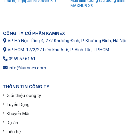
Màn hình tương tác thông minh
Loa hội nghị Jabra Speak 510
MAXHUB X3
CÔNG TY CỔ PHẦN KAMNEX
VP Hà Nội: Tầng 4, 272 Khương Đình, P. Khương Đình, Hà Nội
VP HCM: 17/2/27 Liên khu 5 -6, P. Bình Tân, TP.HCM
0969.57.61.61
info@kamnex.com
THÔNG TIN CÔNG TY
Giới thiệu công ty
Tuyển Dụng
Khuyến Mãi
Dự án
Liên hệ