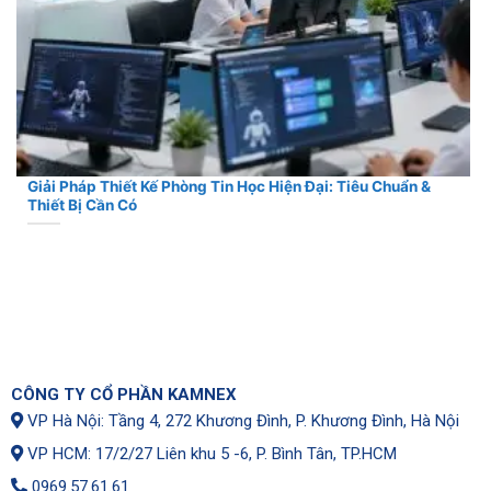
Giải Pháp Thiết Kế Phòng Tin Học Hiện Đại: Tiêu Chuẩn &
Thiết Bị Cần Có
CÔNG TY CỔ PHẦN KAMNEX
VP Hà Nội: Tầng 4, 272 Khương Đình, P. Khương Đình, Hà Nội
VP HCM: 17/2/27 Liên khu 5 -6, P. Bình Tân, TP.HCM
0969.57.61.61