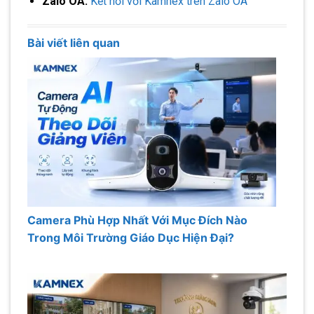
Zalo OA:
Kết nối với Kamnex trên Zalo OA
Bài viết liên quan
Camera Phù Hợp Nhất Với Mục Đích Nào
Trong Môi Trường Giáo Dục Hiện Đại?