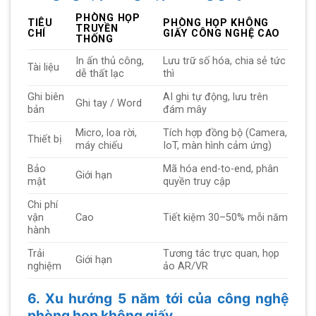
PHÒNG HỌP
TIÊU
PHÒNG HỌP KHÔNG
TRUYỀN
CHÍ
GIẤY CÔNG NGHỆ CAO
THỐNG
In ấn thủ công,
Lưu trữ số hóa, chia sẻ tức
Tài liệu
dễ thất lạc
thì
Ghi biên
AI ghi tự động, lưu trên
Ghi tay / Word
bản
đám mây
Micro, loa rời,
Tích hợp đồng bộ (Camera,
Thiết bị
máy chiếu
IoT, màn hình cảm ứng)
Bảo
Mã hóa end-to-end, phân
Giới hạn
mật
quyền truy cập
Chi phí
vận
Cao
Tiết kiệm 30–50% mỗi năm
hành
Trải
Tương tác trực quan, họp
Giới hạn
nghiệm
ảo AR/VR
6. Xu hướng 5 năm tới của công nghệ
phòng họp không giấy