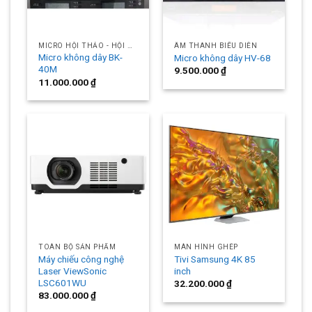
MICRO HỘI THẢO - HỘI NGHỊ
ÂM THANH BIỂU DIỄN
Micro không dây BK-
Micro không dây HV-68
40M
9.500.000
₫
11.000.000
₫
TOÀN BỘ SẢN PHẨM
MÀN HÌNH GHÉP
Máy chiếu công nghệ
Tivi Samsung 4K 85
Laser ViewSonic
inch
LSC601WU
32.200.000
₫
83.000.000
₫