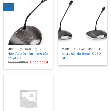
-15%
MICRO HỘI THẢO - HỘI NGHỊ
MICRO HỘI THẢO - HỘI NGHỊ
Hộp đại biểu kèm micro cần
Micro cần dài Bosch CCSD-
dài CCS-DL
DL
Original
Current
10.000.000
₫
8.500.000
₫
price
price
was:
is:
10.000.000 ₫.
8.500.000 ₫.