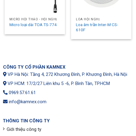
MICRO HỘI THẢO - HỘI NGHỊ
LOA HỘI NGHỊ
Loa âm trần Inter-M CS-
Micro loại dài TOA TS-774
610F
CÔNG TY CỔ PHẦN KAMNEX
VP Hà Nội: Tầng 4, 272 Khương Đình, P. Khương Đình, Hà Nội
VP HCM: 17/2/27 Liên khu 5 -6, P. Bình Tân, TP.HCM
0969.57.61.61
info@kamnex.com
THÔNG TIN CÔNG TY
Giới thiệu công ty