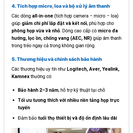
4. Tích hợp micro, loa và bộ xử lý âm thanh
Các dòng
all-in-one
(tích hợp camera – micro – loa)
giúp
giảm chi phí lắp đặt và kết nối
, phù hợp cho
phòng họp vừa và nhỏ
. Dòng cao cấp có
micro đa
hướng, lọc ồn, chống vang (AEC, NR)
giúp âm thanh
trong trẻo ngay cả trong không gian rộng.
5. Thương hiệu và chính sách bảo hành
Các thương hiệu uy tín như
Logitech, Aver, Yealink,
Kamnex
thường có:
Bảo hành 2–3 năm
, hỗ trợ kỹ thuật tại chỗ
Tối ưu tương thích với nhiều nền tảng họp trực
tuyến
Đảm bảo
tuổi thọ thiết bị và độ ổn định lâu dài