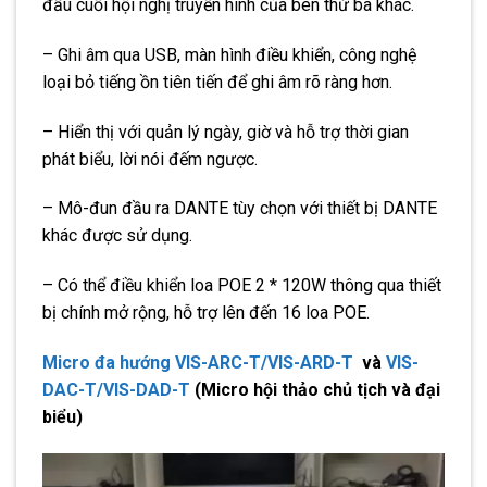
đầu cuối hội nghị truyền hình của bên thứ ba khác.
– Ghi âm qua USB, màn hình điều khiển, công nghệ
loại bỏ tiếng ồn tiên tiến để ghi âm rõ ràng hơn.
– Hiển thị với quản lý ngày, giờ và hỗ trợ thời gian
phát biểu, lời nói đếm ngược.
– Mô-đun đầu ra DANTE tùy chọn với thiết bị DANTE
khác được sử dụng.
– Có thể điều khiển loa POE 2 * 120W thông qua thiết
bị chính mở rộng, hỗ trợ lên đến 16 loa POE.
Micro đa hướng VIS-ARC-T/VIS-ARD-T
và
VIS-
DAC-T/VIS-DAD-T
(Micro hội thảo chủ tịch và đại
biểu)