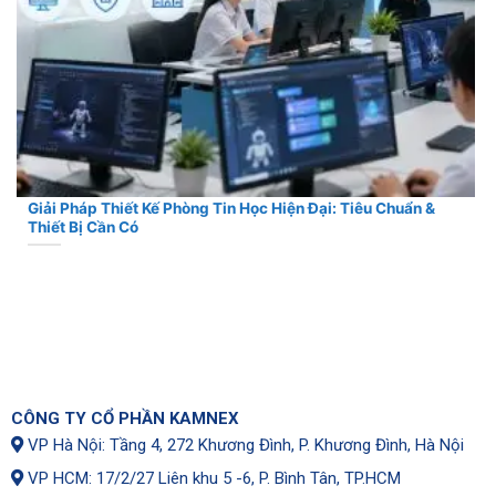
Giải Pháp Thiết Kế Phòng Tin Học Hiện Đại: Tiêu Chuẩn &
Thiết Bị Cần Có
CÔNG TY CỔ PHẦN KAMNEX
VP Hà Nội: Tầng 4, 272 Khương Đình, P. Khương Đình, Hà Nội
VP HCM: 17/2/27 Liên khu 5 -6, P. Bình Tân, TP.HCM