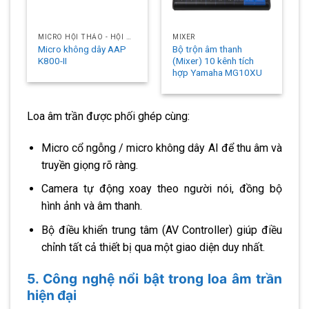
MICRO HỘI THẢO - HỘI NGHỊ
MIXER
Micro không dây AAP
Bộ trộn âm thanh
K800-II
(Mixer) 10 kênh tích
hợp Yamaha MG10XU
Loa âm trần được phối ghép cùng:
Micro cổ ngỗng / micro không dây AI để thu âm và
truyền giọng rõ ràng.
Camera tự động xoay theo người nói, đồng bộ
hình ảnh và âm thanh.
Bộ điều khiển trung tâm (AV Controller) giúp điều
chỉnh tất cả thiết bị qua một giao diện duy nhất.
5. Công nghệ nổi bật trong loa âm trần
hiện đại