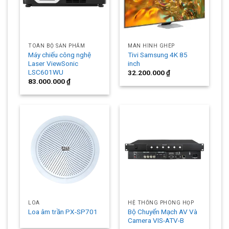
TOÀN BỘ SẢN PHẨM
MÀN HÌNH GHÉP
Máy chiếu công nghệ
Tivi Samsung 4K 85
Laser ViewSonic
inch
LSC601WU
32.200.000
₫
83.000.000
₫
LOA
HỆ THỐNG PHÒNG HỌP
Bộ Chuyển Mạch AV Và
Loa âm trần PX-SP701
Camera VIS-ATV-B