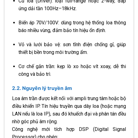
Củ loa (Driver): loại full-range hoặc 2-way, đáp
ứng dải tần 100Hz–18kHz.
Biến áp 70V/100V: dùng trong hệ thống loa thông
báo nhiều vùng, đảm bảo tín hiệu ổn định.
Vỏ và lưới bảo vệ: sơn tĩnh điện chống gỉ, giúp
thiết bị bền trong môi trường ẩm.
Cơ chế gắn trần: kẹp lò xo hoặc vít xoay, dễ thi
công và bảo trì.
2.2. Nguyên lý truyền âm
Loa âm trần được kết nối với ampli trung tâm hoặc bộ
điều khiển IP. Tín hiệu truyền qua dây loa (hoặc mạng
LAN nếu là loa IP), sau đó khuếch đại và phân tán đều
nhờ góc phủ âm rộng.
Công nghệ mới tích hợp DSP (Digital Signal
Processor) cho phép: