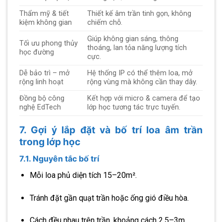
Thẩm mỹ & tiết
Thiết kế âm trần tinh gọn, không
kiệm không gian
chiếm chỗ.
Giúp không gian sáng, thông
Tối ưu phong thủy
thoáng, lan tỏa năng lượng tích
học đường
cực.
Dễ bảo trì – mở
Hệ thống IP có thể thêm loa, mở
rộng linh hoạt
rộng vùng mà không cần thay dây.
Đồng bộ công
Kết hợp với micro & camera để tạo
nghệ EdTech
lớp học tương tác trực tuyến.
7. Gợi ý lắp đặt và bố trí loa âm trần
trong lớp học
7.1. Nguyên tắc bố trí
Mỗi loa phủ diện tích 15–20m².
Tránh đặt gần quạt trần hoặc ống gió điều hòa.
Cách đều nhau trên trần, khoảng cách 2.5–3m.