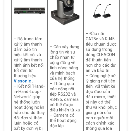
– Đầu nối
– Bộ trung tâm
CAT5e và RJ45
xử lý âm thanh
tiêu chuẩn được
– Cần xây dựng
đảm bảo tín
sử dụng trong
lòng tin và sự
hiệu kết nối và
dòng CLEACON
chấp nhận từ
xử lý âm thanh
để thuận tiện
cộng đồng về
hình ảnh kết nối
hơn cho các dự
tính công bằng
tốt đến từ
án và bảo trì..
và minh bạch
thương hiệu
– Công nghệ xử
của hệ thống.
Vissonic
.
lý giọng nói tiên
– Thông qua
– Kết nối “Hand-
tiến, với thiết kế
các cổng nối
in-Hand-Loop-
độc đáo của
tiếp RS232 và
Network” giúp
đầu micro, thiết
RS485, camera
hệ thống luôn
bị này có thể
có thể được
hoạt động hoàn
thu và khôi phục
điều khiển từ xa
hảo cho dù thay
giọng nói của
– Camera có
đổi đơn vị thảo
con người một
thể hoạt động
luận hoặc có
cách chính xác
độc lập
bất kỳ đơn vị bị
thông qua loa