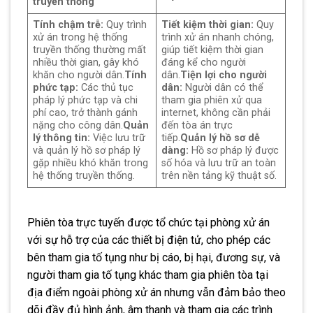
truyền
thống
Tính chậm trễ:
Quy trình
Tiết kiệm thời gian:
Quy
xử án trong hệ thống
trình xử án nhanh chóng,
truyền thống thường mất
giúp tiết kiệm thời gian
nhiều thời gian, gây khó
đáng kể cho người
khăn cho người dân.
Tính
dân.
Tiện lợi cho người
phức tạp:
Các thủ tục
dân:
Người dân có thể
pháp lý phức tạp và chi
tham gia phiên xử qua
phí cao, trở thành gánh
internet, không cần phải
nặng cho công dân.
Quản
đến tòa án trực
lý thông tin:
Việc lưu trữ
tiếp.
Quản lý hồ sơ dễ
và quản lý hồ sơ pháp lý
dàng:
Hồ sơ pháp lý được
gặp nhiều khó khăn trong
số hóa và lưu trữ an toàn
hệ thống truyền thống.
trên nền tảng kỹ thuật số.
Phiên tòa trực tuyến được tổ chức tại phòng xử án
với sự hỗ trợ của các thiết bị điện tử, cho phép các
bên tham gia tố tụng như bị cáo, bị hại, đương sự, và
người tham gia tố tụng khác tham gia phiên tòa tại
địa điểm ngoài phòng xử án nhưng vẫn đảm bảo theo
dõi đầy đủ hình ảnh, âm thanh và tham gia các trình