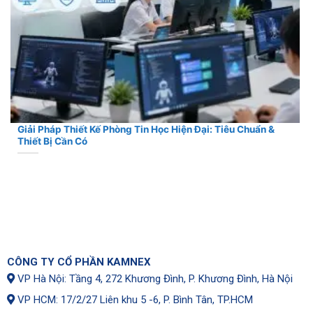
Giải Pháp Thiết Kế Phòng Tin Học Hiện Đại: Tiêu Chuẩn &
Thiết Bị Cần Có
CÔNG TY CỔ PHẦN KAMNEX
VP Hà Nội: Tầng 4, 272 Khương Đình, P. Khương Đình, Hà Nội
VP HCM: 17/2/27 Liên khu 5 -6, P. Bình Tân, TP.HCM