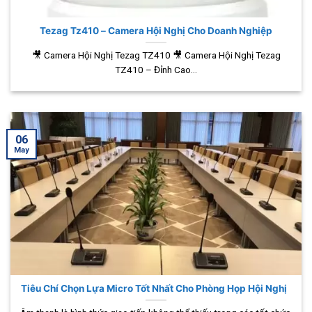
Tezag Tz410 – Camera Hội Nghị Cho Doanh Nghiệp
🎥 Camera Hội Nghị Tezag TZ410 🎥 Camera Hội Nghị Tezag
TZ410 – Đỉnh Cao...
06
May
Tiêu Chí Chọn Lựa Micro Tốt Nhất Cho Phòng Họp Hội Nghị