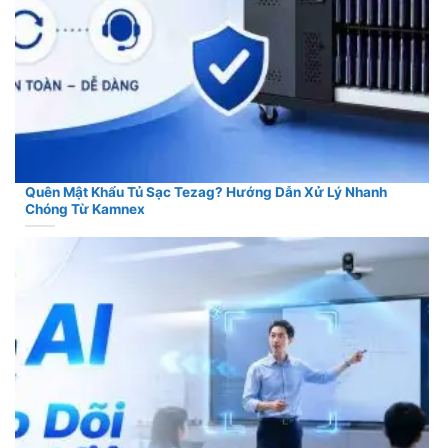
Quên Mật Khẩu Tủ Sạc Tezag? Hướng Dẫn Xử Lý Nhanh
Chóng Từ Kamnex