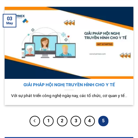
03
May
GIẢI PHÁP HỘI NGHỊ TRUYỀN HÌNH CHO Y TẾ
Với sự phát triển công nghệ ngày nay, các tổ chức, cơ quan y tế...
1
2
3
4
5