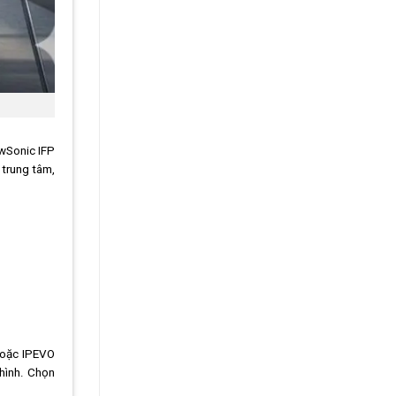
ewSonic IFP
í trung tâm,
 hoặc IPEVO
 hình. Chọn