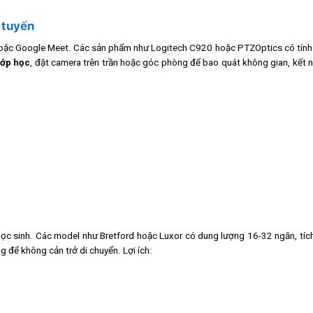
 tuyến
m hoặc Google Meet. Các sản phẩm như Logitech C920 hoặc PTZOptics có tín
 lớp học
, đặt camera trên trần hoặc góc phòng để bao quát không gian, kết n
i học sinh. Các model như Bretford hoặc Luxor có dung lượng 16-32 ngăn, tí
g để không cản trở di chuyển. Lợi ích: