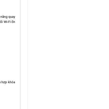
h năng quay
ối Wi-Fi ổn
ch hợp khóa