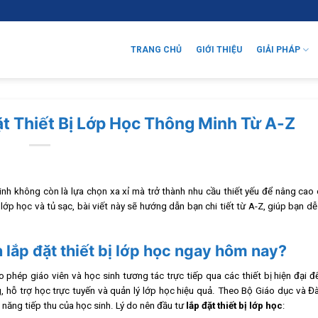
TRANG CHỦ
GIỚI THIỆU
GIẢI PHÁP
t Thiết Bị Lớp Học Thông Minh Từ A-Z
minh không còn là lựa chọn xa xỉ mà trở thành nhu cầu thiết yếu để nâng cao
ớp học và tủ sạc, bài viết này sẽ hướng dẫn bạn chi tiết từ A-Z, giúp bạn dễ
n lắp đặt thiết bị lớp học ngay hôm nay?
phép giáo viên và học sinh tương tác trực tiếp qua các thiết bị hiện đại 
, hỗ trợ học trực tuyến và quản lý lớp học hiệu quả. Theo Bộ Giáo dục và Đ
năng tiếp thu của học sinh. Lý do nên đầu tư
lắp đặt thiết bị lớp học
: