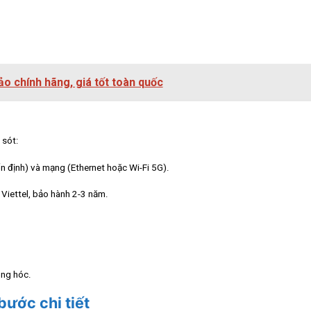
hảo chính hãng, giá tốt toàn quốc
 sót:
ổn định) và mạng (Ethernet hoặc Wi-Fi 5G).
 Viettel, bảo hành 2-3 năm.
ỏng hóc.
bước chi tiết