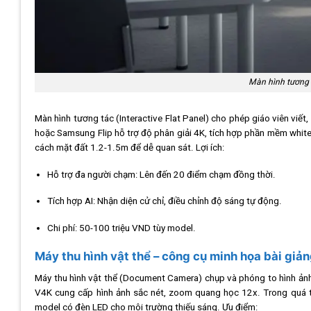
Màn hình tương t
Màn hình tương tác (Interactive Flat Panel) cho phép giáo viên viết
hoặc Samsung Flip hỗ trợ độ phân giải 4K, tích hợp phần mềm white
cách mặt đất 1.2-1.5m để dễ quan sát. Lợi ích:
Hỗ trợ đa người chạm: Lên đến 20 điểm chạm đồng thời.
Tích hợp AI: Nhận diện cử chỉ, điều chỉnh độ sáng tự động.
Chi phí: 50-100 triệu VND tùy model.
Máy thu hình vật thể – công cụ minh họa bài giả
Máy thu hình vật thể (Document Camera) chụp và phóng to hình ảnh
V4K cung cấp hình ảnh sắc nét, zoom quang học 12x. Trong quá 
model có đèn LED cho môi trường thiếu sáng. Ưu điểm: