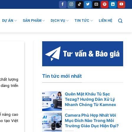
DỰ ÁN
SẢN PHẨM
DỊCH VỤ
TIN TỨC
LIÊN HỆ
Tin tức mới nhất
 chất lượng
 dàng triển
Quên Mật Khẩu Tủ Sạc
Tezag? Hướng Dẫn Xử Lý
Nhanh Chóng Từ Kamnex
để nâng cao
Camera Phù Hợp Nhất Với
Mục Đích Nào Trong Môi
ào tạo Việt
Trường Giáo Dục Hiện Đại?