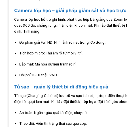
Camera lớp học – giải pháp giám sát và học trực
Camera lớp học hỗ trợ ghi hình, phát trực tiếp bài giảng qua Zoo
quét 360 độ, chống rung, nhận diện khuôn mặt. Khi
lắp đặt thiết bị
định. Tính năng:
Độ phân giải Full HD: Hình ảnh rõ nét trong lớp đông.
Tích hợp micro: Thu âm rõ từ mọi vị trí.
Bảo mật: Mã hóa dữ liệu tránh rò rỉ.
Chi phí: 3-10 triệu VND.
Tủ sạc – quản lý thiết bị di động hiệu quả
Tủ sạc (Charging Cabinet) lưu trữ và sạc tablet, laptop, điện thoạ
điện tử, quạt làm mát. Khi
lắp đặt thiết bị lớp học
, đặt tủ ở góc phòn
An toàn: Ngăn ngừa quá tải điện, cháy nổ.
Theo dõi: Hiển thị trạng thái sạc qua app.