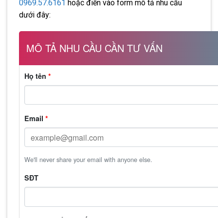
0969.57.6161
hoặc điền vào form mô tả nhu cầu
dưới đây:
MÔ TẢ NHU CẦU CẦN TƯ VẤN
Họ tên
*
Email
*
We'll never share your email with anyone else.
SĐT