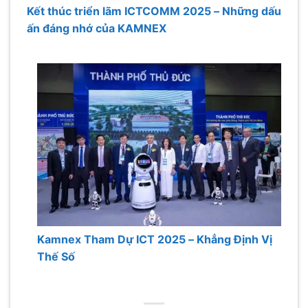
Kết thúc triển lãm ICTCOMM 2025 – Những dấu
ấn đáng nhớ của KAMNEX
Kamnex Tham Dự ICT 2025 – Khẳng Định Vị
Thế Số