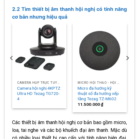
2.2 Tìm thiết bị âm thanh hội nghị có tính năng
cơ bản nhưng hiệu quả
CAMERA HỌP TRỰC TUYẾN
MICRO HỘI THẢO - HỘI NGHỊ
Camera hội nghị 4KPTZ
Micro đa hướng kỹ
Ultra HD Tezag TG720-
thuật số đa hướng xếp
4
tầng Tezag TZ-M602
11.500.000
₫
Các thiết bị âm thanh hội nghị cơ bản bao gồm micro,
loa, tai nghe và các bộ khuếch đại âm thanh. Mặc dù
có nhiều loại thiết bị cao cấp với tính năng hiện đại,