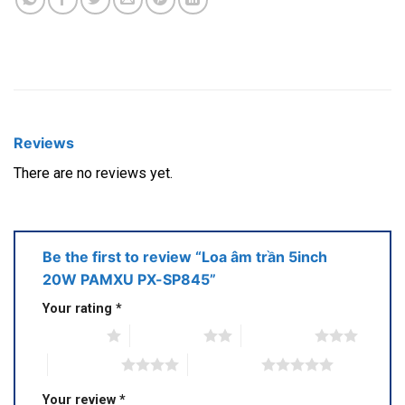
Reviews
There are no reviews yet.
Be the first to review “Loa âm trần 5inch
20W PAMXU PX-SP845”
Your rating
*
1 of 5 stars
2 of 5 stars
3 of 5 stars
4 of 5 stars
5 of 5 stars
Your review
*