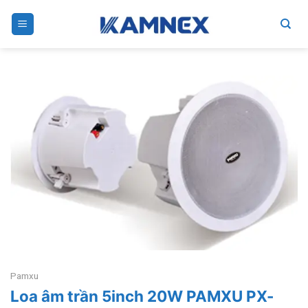
Skip
to
content
Pamxu
Loa âm trần 5inch 20W PAMXU PX-