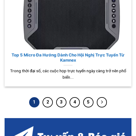
Top 5 Micro Đa Hướng Dành Cho Hội Nghị Trực Tuyến Từ
Kamnex
Trong thời đại số, các cuộc họp trực tuyến ngày càng trở nên phổ
biến....
1
2
3
4
5