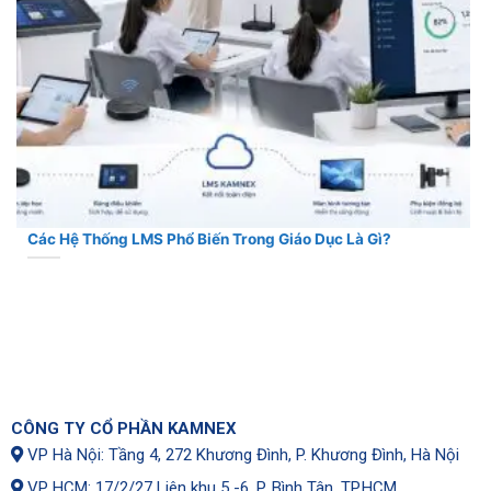
Các Hệ Thống LMS Phổ Biến Trong Giáo Dục Là Gì?
CÔNG TY CỔ PHẦN KAMNEX
VP Hà Nội: Tầng 4, 272 Khương Đình, P. Khương Đình, Hà Nội
VP HCM: 17/2/27 Liên khu 5 -6, P. Bình Tân, TP.HCM