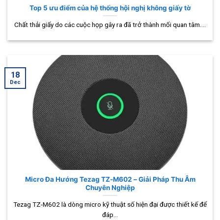
Top 5 ưu điểm của hệ thống hội nghị không giấy tờ
Chất thải giấy do các cuộc họp gây ra đã trở thành mối quan tâm....
18
Dec
Micro Đa Hướng Tezag TZ-M602 – Giải Pháp Thu Âm
Chuyên Nghiệp
Tezag TZ-M602 là dòng micro kỹ thuật số hiện đại được thiết kế để
đáp...