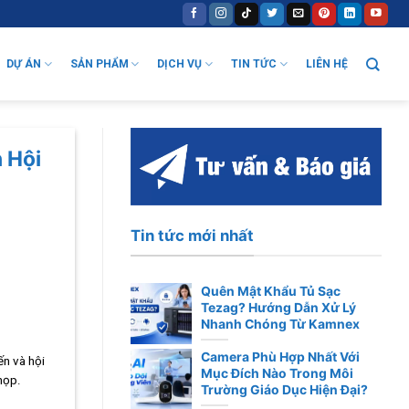
DỰ ÁN
SẢN PHẨM
DỊCH VỤ
TIN TỨC
LIÊN HỆ
 Hội
Tin tức mới nhất
Quên Mật Khẩu Tủ Sạc
Tezag? Hướng Dẫn Xử Lý
Nhanh Chóng Từ Kamnex
Camera Phù Hợp Nhất Với
ến và hội
Mục Đích Nào Trong Môi
họp.
Trường Giáo Dục Hiện Đại?