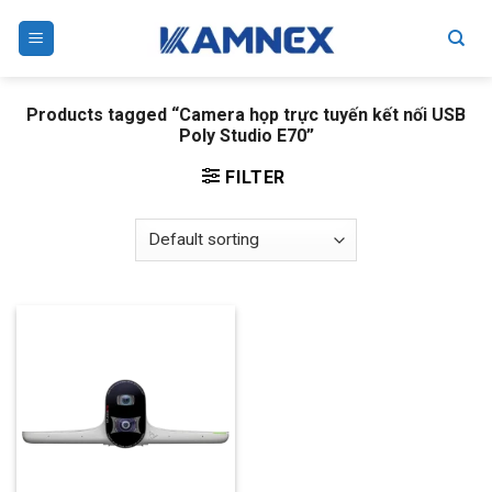
Skip
to
content
Products tagged “Camera họp trực tuyến kết nối USB
Poly Studio E70”
FILTER