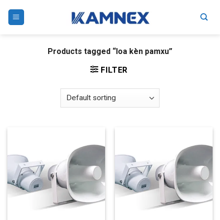
Skip
to
content
Products tagged “loa kèn pamxu”
FILTER