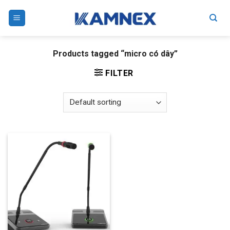
Skip
to
content
Products tagged “micro có dây”
FILTER