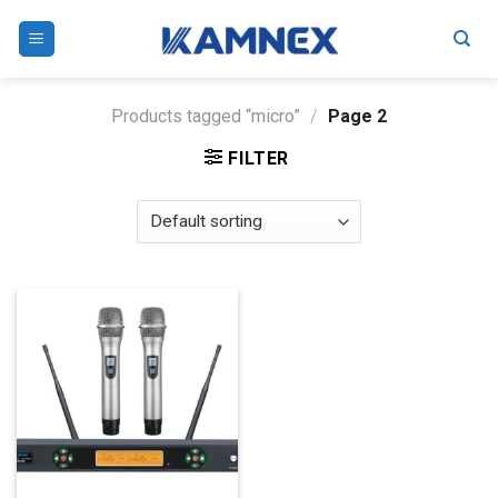
Skip
to
content
Products tagged “micro”
/
Page 2
FILTER