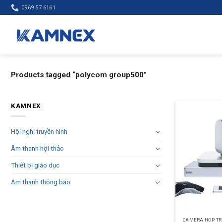
Skip
0969 57 6161
to
content
Products tagged “polycom group500”
KAMNEX
Hội nghị truyền hình
Âm thanh hội thảo
Thiết bị giáo dục
Âm thanh thông báo
CAMERA HỌP TR