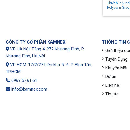
Thiết bị hội ng
Polycom Grou
CÔNG TY CỔ PHẦN KAMNEX
THÔNG TIN 
VP Hà Nội: Tầng 4, 272 Khương Đình, P.
Giới thiệu cô
Khương Đình, Hà Nội
Tuyển Dụng
VP HCM: 17/2/27 Liên khu 5 -6, P. Bình Tân,
Khuyến Mãi
TP.HCM
Dự án
0969.57.61.61
Liên hệ
info@kamnex.com
Tin tức