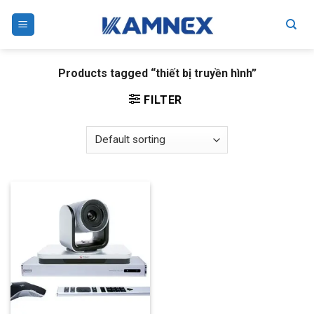
Skip
to
content
Products tagged “thiết bị truyền hình”
FILTER