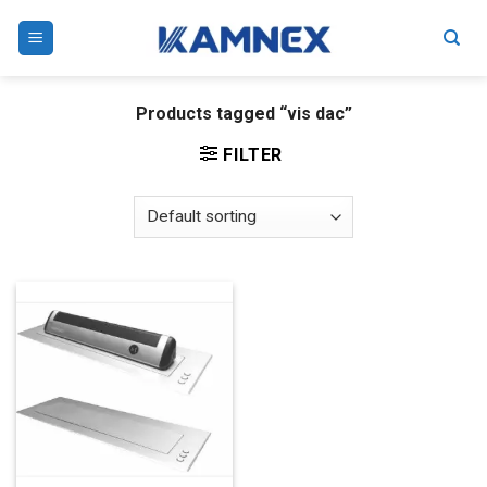
Skip
to
content
Products tagged “vis dac”
FILTER