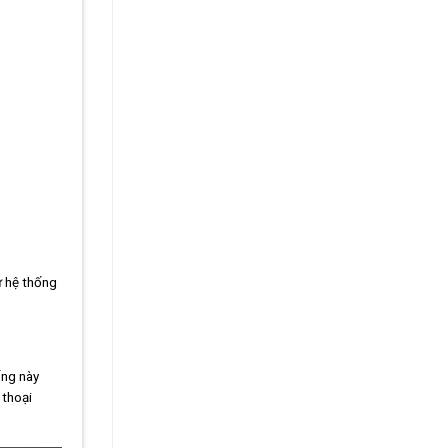
ừ hệ thống
ống này
 thoại