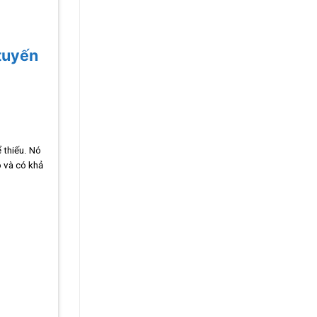
 tuyến
 thiếu. Nó
o và có khả