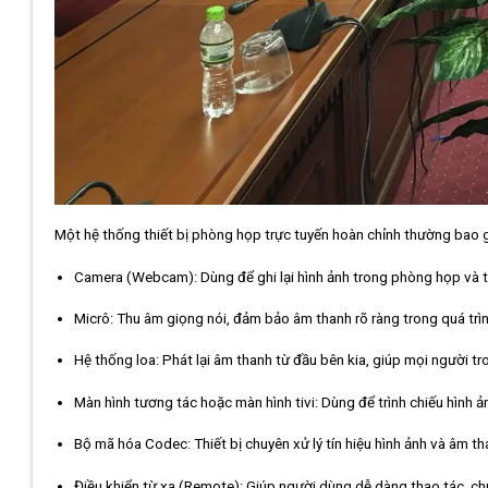
Một hệ thống thiết bị phòng họp trực tuyến hoàn chỉnh thường bao
Camera (Webcam): Dùng để ghi lại hình ảnh trong phòng họp và t
Micrô: Thu âm giọng nói, đảm bảo âm thanh rõ ràng trong quá trìn
Hệ thống loa: Phát lại âm thanh từ đầu bên kia, giúp mọi người t
Màn hình tương tác hoặc màn hình tivi: Dùng để trình chiếu hình ản
Bộ mã hóa Codec: Thiết bị chuyên xử lý tín hiệu hình ảnh và âm th
Điều khiển từ xa (Remote): Giúp người dùng dễ dàng thao tác, chu