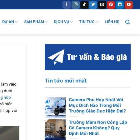
DỰ ÁN
SẢN PHẨM
DỊCH VỤ
TIN TỨC
LIÊN HỆ
Tin tức mới nhất
 làm việc
ng dưới
ng họp
Camera Phù Hợp Nhất Với
hổ biến
Mục Đích Nào Trong Môi
ch hợp với
Trường Giáo Dục Hiện Đại?
Trường Mầm Non Công Lập
Có Camera Không? Quy
Định Mới Nhất