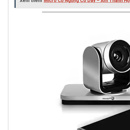
Xem thêm
Micro Cổ Ngỗng Có Dây – Âm Thanh Hội