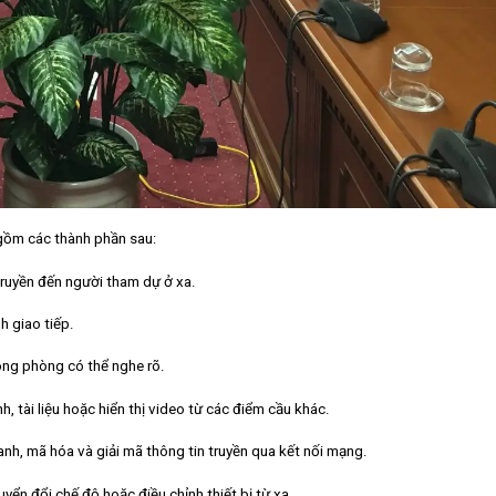
 gồm các thành phần sau:
ruyền đến người tham dự ở xa.
h giao tiếp.
rong phòng có thể nghe rõ.
h, tài liệu hoặc hiển thị video từ các điểm cầu khác.
anh, mã hóa và giải mã thông tin truyền qua kết nối mạng.
yển đổi chế độ hoặc điều chỉnh thiết bị từ xa.