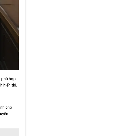
a phù hợp
 hiển thị.
ình cho
huyên