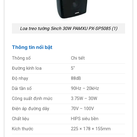
Loa treo tường 5inch 30W PAMXU PX-SP5085 (1)
Thông tin nổi bật
Thông số
Chi tiết
Đường kính loa
5″
Độ nhạy
88dB
Dải tần số
90Hz – 20kHz
Công suất định mức
3.75W – 30W
Điện áp đường dây
70V – 100V
Chất liệu
HIPS siêu bền
Kích thước
225 × 178 × 155mm