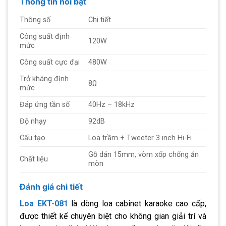
Thông tin nổi bật
Thông số
Chi tiết
Công suất định
120W
mức
Công suất cực đại
480W
Trở kháng định
8Ω
mức
Đáp ứng tần số
40Hz – 18kHz
Độ nhạy
92dB
Cấu tạo
Loa trầm + Tweeter 3 inch Hi-Fi
Gỗ dán 15mm, vòm xốp chống ăn
Chất liệu
mòn
Đánh giá chi tiết
Loa EKT-081
là dòng loa cabinet karaoke cao cấp,
được thiết kế chuyên biệt cho không gian giải trí và