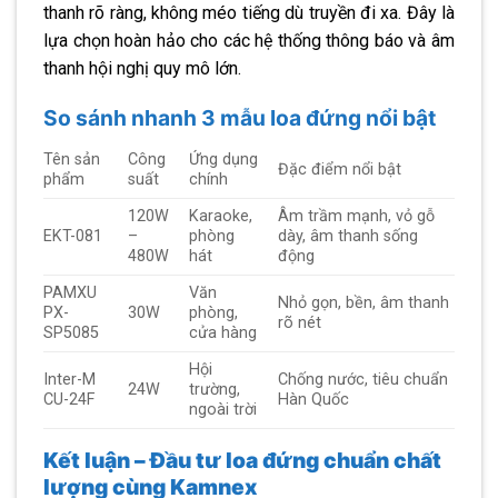
thanh rõ ràng, không méo tiếng dù truyền đi xa. Đây là
lựa chọn hoàn hảo cho các hệ thống thông báo và âm
thanh hội nghị quy mô lớn.
So sánh nhanh 3 mẫu loa đứng nổi bật
Tên sản
Công
Ứng dụng
Đặc điểm nổi bật
phẩm
suất
chính
120W
Karaoke,
Âm trầm mạnh, vỏ gỗ
EKT-081
–
phòng
dày, âm thanh sống
480W
hát
động
PAMXU
Văn
Nhỏ gọn, bền, âm thanh
PX-
30W
phòng,
rõ nét
SP5085
cửa hàng
Hội
Inter-M
Chống nước, tiêu chuẩn
24W
trường,
CU-24F
Hàn Quốc
ngoài trời
Kết luận – Đầu tư loa đứng chuẩn chất
lượng cùng Kamnex