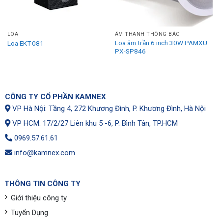
LOA
ÂM THANH THÔNG BÁO
Loa âm trần 6 inch 30W PAMXU
Loa EKT-081
PX-SP846
CÔNG TY CỔ PHẦN KAMNEX
VP Hà Nội: Tầng 4, 272 Khương Đình, P. Khương Đình, Hà Nội
VP HCM: 17/2/27 Liên khu 5 -6, P. Bình Tân, TP.HCM
0969.57.61.61
info@kamnex.com
THÔNG TIN CÔNG TY
Giới thiệu công ty
Tuyển Dụng