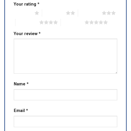
Your rating
*
1 of 5 stars
2 of 5 stars
3 of 5 stars
4 of 5 stars
5 of 5 stars
Your review
*
Name
*
Email
*