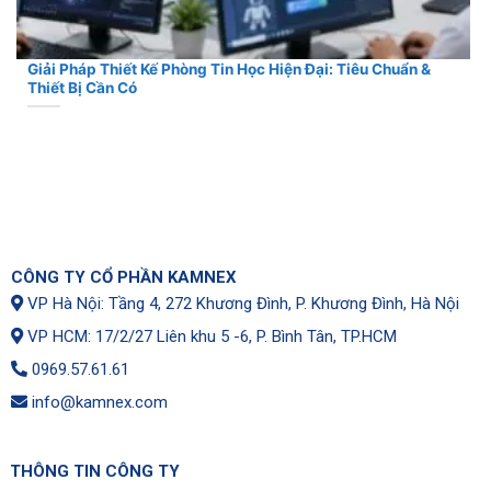
Giải Pháp Thiết Kế Phòng Tin Học Hiện Đại: Tiêu Chuẩn &
Thiết Bị Cần Có
CÔNG TY CỔ PHẦN KAMNEX
VP Hà Nội: Tầng 4, 272 Khương Đình, P. Khương Đình, Hà Nội
VP HCM: 17/2/27 Liên khu 5 -6, P. Bình Tân, TP.HCM
0969.57.61.61
info@kamnex.com
THÔNG TIN CÔNG TY