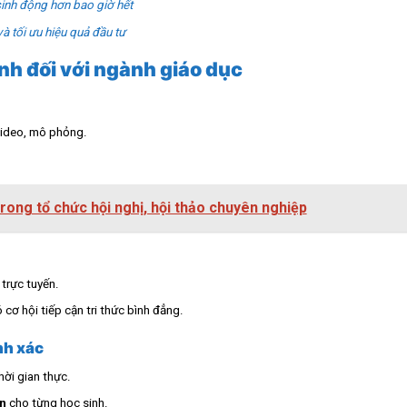
sinh động hơn bao giờ hết
và tối ưu hiệu quả đầu tư
inh đối với ngành giáo dục
video, mô phỏng.
rong tổ chức hội nghị, hội thảo chuyên nghiệp
trực tuyến.
cơ hội tiếp cận tri thức bình đẳng.
nh xác
hời gian thực.
ện
cho từng học sinh.