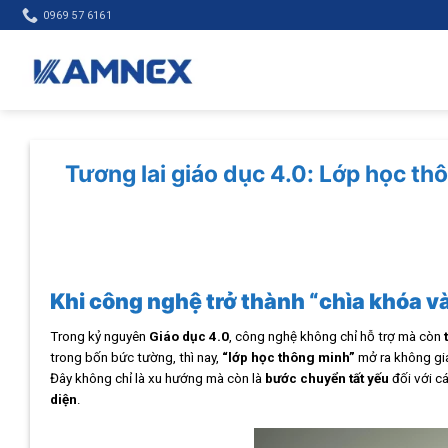
Skip
0969 57 6161
to
content
Tương lai giáo dục 4.0: Lớp học th
Khi công nghệ trở thành “chìa khóa v
Trong kỷ nguyên
Giáo dục 4.0
, công nghệ không chỉ hỗ trợ mà còn
trong bốn bức tường, thì nay,
“lớp học thông minh”
mở ra không gia
Đây không chỉ là xu hướng mà còn là
bước chuyển tất yếu
đối với c
diện
.