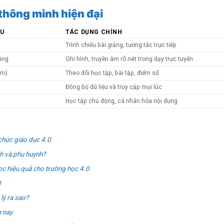
thông minh hiện đại
ỂU
TÁC DỤNG CHÍNH
Trình chiếu bài giảng, tương tác trực tiếp
ling
Ghi hình, truyền âm rõ nét trong dạy trực tuyến
em)
Theo dõi học tập, bài tập, điểm số
Đồng bộ dữ liệu và truy cập mọi lúc
Học tập chủ động, cá nhân hóa nội dung
 chức giáo dục 4.0
nh và phụ huynh?
ọc hiệu quả cho trường học 4.0
0
lý ra sao?
n nay