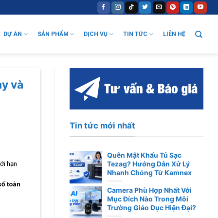
DỰ ÁN
SẢN PHẨM
DỊCH VỤ
TIN TỨC
LIÊN HỆ
ạy và
Tin tức mới nhất
Quên Mật Khẩu Tủ Sạc
iới hạn
Tezag? Hướng Dẫn Xử Lý
Nhanh Chóng Từ Kamnex
số toàn
Camera Phù Hợp Nhất Với
Mục Đích Nào Trong Môi
Trường Giáo Dục Hiện Đại?