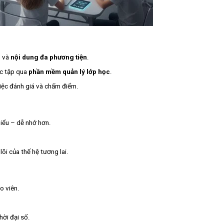
c
và
nội dung đa phương tiện
.
ọc tập qua
phần mềm quản lý lớp học
.
iệc đánh giá và chấm điểm.
iểu – dễ nhớ hơn.
õi của thế hệ tương lai.
o viên.
hời đại số.