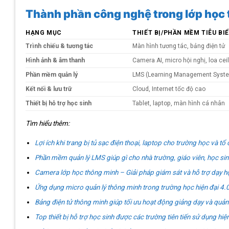
Thành phần công nghệ trong lớp học 
HẠNG MỤC
THIẾT BỊ/PHẦN MỀM TIÊU BI
Trình chiếu & tương tác
Màn hình tương tác, bảng điện tử
Hình ảnh & âm thanh
Camera AI, micro hội nghị, loa cei
Phần mềm quản lý
LMS (Learning Management Syst
Kết nối & lưu trữ
Cloud, Internet tốc độ cao
Thiết bị hỗ trợ học sinh
Tablet, laptop, màn hình cá nhân
Tìm hiểu thêm:
Lợi ích khi trang bị tủ sạc điện thoại, laptop cho trường học và tổ
Phần mềm quản lý LMS giúp gì cho nhà trường, giáo viên, học si
Camera lớp học thông minh – Giải pháp giám sát và hỗ trợ dạy h
Ứng dụng micro quản lý thông minh trong trường học hiện đại 4.
Bảng điện tử thông minh giúp tối ưu hoạt động giảng dạy và quản 
Top thiết bị hỗ trợ học sinh được các trường tiên tiến sử dụng hiệ