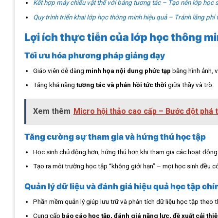
Kết hợp máy chiếu vật thể với bảng tương tác – Tạo nên lớp học 
Quy trình triển khai lớp học thông minh hiệu quả – Tránh lãng phí 
Lợi ích thực tiễn của lớp học thông m
Tối ưu hóa phương pháp giảng dạy
Giáo viên dễ dàng
minh họa nội dung phức tạp
bằng hình ảnh, 
Tăng khả năng
tương tác và phản hồi tức thời
giữa thầy và trò.
Xem thêm
Micro hội thảo cao cấp – Bước đột phá t
Tăng cường sự tham gia và hứng thú học tập
Học sinh chủ động hơn, hứng thú hơn khi tham gia các hoạt động 
Tạo ra môi trường học tập “không giới hạn” – mọi học sinh đều có 
Quản lý dữ liệu và đánh giá hiệu quả học tập chí
Phần mềm quản lý giúp lưu trữ và phân tích dữ liệu học tập theo t
Cung cấp
báo cáo học tập, đánh giá năng lực, đề xuất cải thi