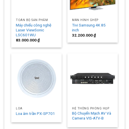
TOÀN BỘ SẢN PHẨM
MÀN HÌNH GHÉP
Máy chiếu công nghệ
Tivi Samsung 4K 85
Laser ViewSonic
inch
LSC601WU
32.200.000
₫
83.000.000
₫
LOA
HỆ THỐNG PHÒNG HỌP
Bộ Chuyển Mạch AV Và
Loa âm trần PX-SP701
Camera VIS-ATV-B