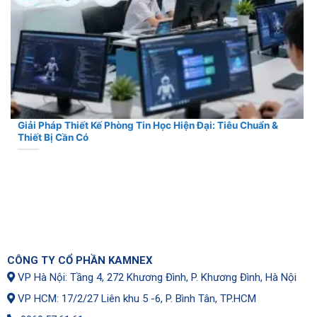
Giải Pháp Thiết Kế Phòng Tin Học Hiện Đại: Tiêu Chuẩn &
Thiết Bị Cần Có
CÔNG TY CỔ PHẦN KAMNEX
VP Hà Nội: Tầng 4, 272 Khương Đình, P. Khương Đình, Hà Nội
VP HCM: 17/2/27 Liên khu 5 -6, P. Bình Tân, TP.HCM