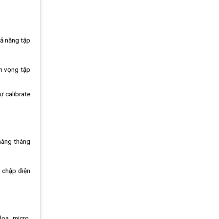
hả năng tập
nh vọng tập
ự calibrate
hàng tháng
h chập điện
loa, micro,