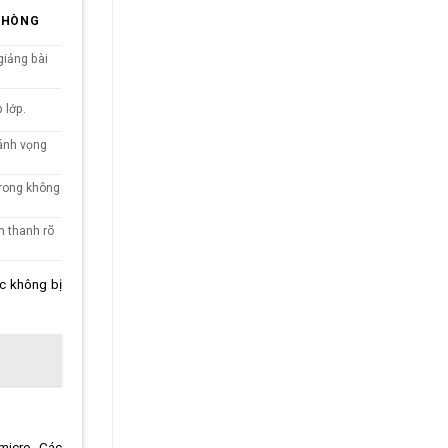
PHÒNG
giảng bài
 lớp.
ránh vọng
trong không
m thanh rõ
ọc không bị
 micro. Các