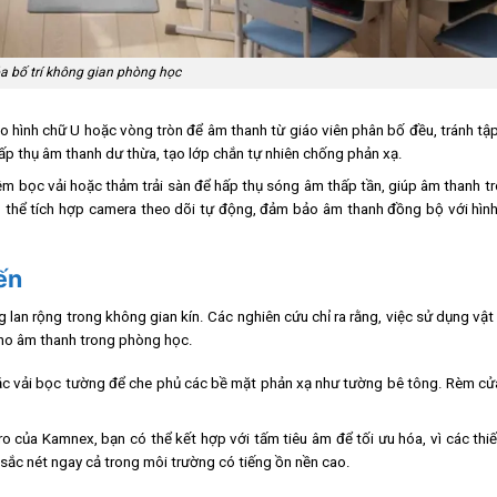
a bố trí không gian phòng học
 hình chữ U hoặc vòng tròn để âm thanh từ giáo viên phân bố đều, tránh tậ
hấp thụ âm thanh dư thừa, tạo lớp chắn tự nhiên chống phản xạ.
ệm bọc vải hoặc thảm trải sàn để hấp thụ sóng âm thấp tần, giúp âm thanh 
 thể tích hợp camera theo dõi tự động, đảm bảo âm thanh đồng bộ với hình
ến
 lan rộng trong không gian kín. Các nghiên cứu chỉ ra rằng, việc sử dụng vật 
 cho âm thanh trong phòng học.
hoặc vải bọc tường để che phủ các bề mặt phản xạ như tường bê tông. Rèm c
o của Kamnex, bạn có thể kết hợp với tấm tiêu âm để tối ưu hóa, vì các thiế
 sắc nét ngay cả trong môi trường có tiếng ồn nền cao.