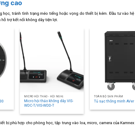
ợng cao
g học, tránh tình trạng méo tiếng hoặc vọng do thiết bị kém. Đầu tư vào hệ
ỗ trợ kết nối không dây tiện lợi.
MICRO HỘI THẢO - HỘI NGHỊ
TOÀN BỘ SẢN PHẨM
Micro hội thảo không dây VIS-
P30
Tủ sạc thông minh AVer
WDC-T/VIS-WDD-T
thiết bị phù hợp cho phòng học, tập trung vào loa, micro, camera của Kamnex