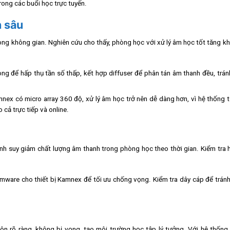
rong các buổi học trực tuyến.
n sâu
ng không gian. Nghiên cứu cho thấy, phòng học với xử lý âm học tốt tăng k
ng để hấp thụ tần số thấp, kết hợp diffuser để phân tán âm thanh đều, trá
x có micro array 360 độ, xử lý âm học trở nên dễ dàng hơn, vì hệ thống t
cả trực tiếp và online.
h suy giảm chất lượng âm thanh trong phòng học theo thời gian. Kiểm tra 
irmware cho thiết bị Kamnex để tối ưu chống vọng. Kiểm tra dây cáp để trán
n rõ ràng, không bị vọng, tạo môi trường học tập lý tưởng. Với hệ thống 