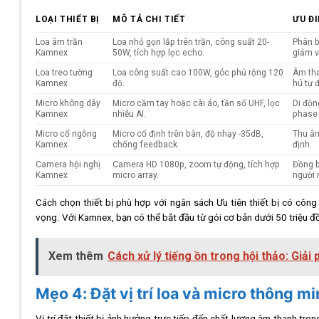
LOẠI THIẾT BỊ
MÔ TẢ CHI TIẾT
ƯU ĐI
Loa âm trần
Loa nhỏ gọn lắp trên trần, công suất 20-
Phân b
Kamnex
50W, tích hợp lọc echo.
giảm v
Loa treo tường
Loa công suất cao 100W, góc phủ rộng 120
Âm tha
Kamnex
độ.
hú tự 
Micro không dây
Micro cầm tay hoặc cài áo, tần số UHF, lọc
Di độn
Kamnex
nhiễu AI.
phase 
Micro cổ ngỗng
Micro cố định trên bàn, độ nhạy -35dB,
Thu âm
Kamnex
chống feedback.
định.
Camera hội nghị
Camera HD 1080p, zoom tự động, tích hợp
Đồng b
Kamnex
micro array.
người 
Cách chọn thiết bị phù hợp với ngân sách Ưu tiên thiết bị có côn
vọng. Với Kamnex, bạn có thể bắt đầu từ gói cơ bản dưới 50 triệu 
Xem thêm
Cách xử lý tiếng ồn trong hội thảo: Giải
Mẹo 4: Đặt vị trí loa và micro thông m
Vị trí đặt thiết bị ảnh hưởng trực tiếp đến chất lượng âm thanh tr