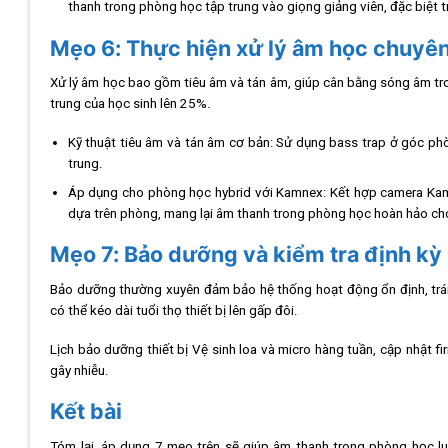
thanh trong phòng học tập trung vào giọng giảng viên, đặc biệt t
Mẹo 6: Thực hiện xử lý âm học chuyê
Xử lý âm học bao gồm tiêu âm và tán âm, giúp cân bằng sóng âm tro
trung của học sinh lên 25%.
Kỹ thuật tiêu âm và tán âm cơ bản: Sử dụng bass trap ở góc phò
trung.
Áp dụng cho phòng học hybrid với Kamnex: Kết hợp camera Kamne
dựa trên phòng, mang lại âm thanh trong phòng học hoàn hảo cho 
Mẹo 7: Bảo dưỡng và kiểm tra định kỳ
Bảo dưỡng thường xuyên đảm bảo hệ thống hoạt động ổn định, trán
có thể kéo dài tuổi thọ thiết bị lên gấp đôi.
Lịch bảo dưỡng thiết bị Vệ sinh loa và micro hàng tuần, cập nhật f
gây nhiễu.
Kết bài
Tóm lại, áp dụng 7 mẹo trên sẽ giúp âm thanh trong phòng học luô