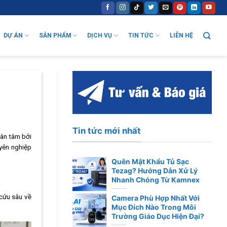
DỰ ÁN
SẢN PHẨM
DỊCH VỤ
TIN TỨC
LIÊN HỆ
Tin tức mới nhất
hân tâm bởi
uyên nghiệp
Quên Mật Khẩu Tủ Sạc
Tezag? Hướng Dẫn Xử Lý
Nhanh Chóng Từ Kamnex
 cứu sâu về
Camera Phù Hợp Nhất Với
Mục Đích Nào Trong Môi
Trường Giáo Dục Hiện Đại?