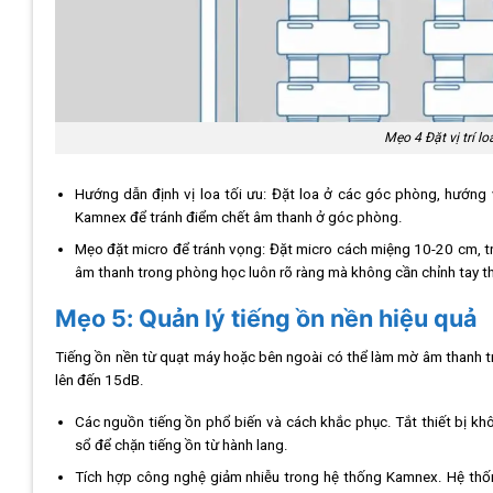
Mẹo 4 Đặt vị trí 
Hướng dẫn định vị loa tối ưu: Đặt loa ở các góc phòng, hướng
Kamnex để tránh điểm chết âm thanh ở góc phòng.
Mẹo đặt micro để tránh vọng: Đặt micro cách miệng 10-20 cm, tr
âm thanh trong phòng học luôn rõ ràng mà không cần chỉnh tay 
Mẹo 5: Quản lý tiếng ồn nền hiệu quả
Tiếng ồn nền từ quạt máy hoặc bên ngoài có thể làm mờ âm thanh tro
lên đến 15dB.
Các nguồn tiếng ồn phổ biến và cách khắc phục. Tắt thiết bị kh
sổ để chặn tiếng ồn từ hành lang.
Tích hợp công nghệ giảm nhiễu trong hệ thống Kamnex. Hệ thốn