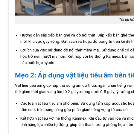
Tối ưu hó
Hướng dẫn sắp xếp bàn ghế và đồ nội thất. Sắp xếp bàn ghế theo
một khu vực gây vọng. Đặt sách vở hoặc đồ trang trí trên kệ để 
Lợi ích của việc sử dụng đồ nội thất mềm mại. Sử dụng ghế có đ
học trở nên mượt mà hơn. Kết hợp với hệ thống Kamnex, bạn có
các buổi học hybrid.
Mẹo 2: Áp dụng vật liệu tiêu âm tiên ti
Vật liệu tiêu âm giúp hấp thụ sóng âm dư thừa, ngăn chặn tiếng vọng
thể giảm thời gian vang âm từ 2 giây xuống dưới 0.5 giây, lý tưởng
Các loại vật liệu tiêu âm phổ biến. Sử dụng tấm xốp acoustic 
tấm cork trên bảng cũng góp phần giảm tiếng vọng từ cửa sổ.
Kết hợp vật liệu với hệ thống Kamnex. Khi đầu tư vào loa và micr
tính năng lọc nhiễu tự động, giúp âm thanh trong phòng học luôn