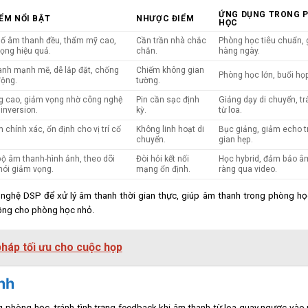
ỨNG DỤNG TRONG 
ỂM NỔI BẬT
NHƯỢC ĐIỂM
HỌC
ố âm thanh đều, thẩm mỹ cao,
Cần trần nhà chắc
Phòng học tiêu chuẩn, 
ọng hiệu quả.
chắn.
hàng ngày.
nh mạnh mẽ, dễ lắp đặt, chống
Chiếm không gian
Phòng học lớn, buổi họp
động.
tường.
g cao, giảm vọng nhờ công nghệ
Pin cần sạc định
Giảng dạy di chuyển, t
inversion.
kỳ.
từ loa.
 chính xác, ổn định cho vị trí cố
Không linh hoạt di
Bục giảng, giảm echo 
chuyển.
gian hẹp.
ộ âm thanh-hình ảnh, theo dõi
Đòi hỏi kết nối
Học hybrid, đảm bảo â
nói giảm vọng.
mạng ổn định.
ràng qua video.
g nghệ DSP để xử lý âm thanh thời gian thực, giúp âm thanh trong phòng h
đồng cho phòng học nhỏ.
 pháp tối ưu cho cuộc họp
inh
ong phòng học, tránh tình trạng feedback khi âm thanh từ loa quay ngược vào