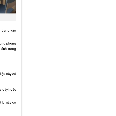
p trung vào
trong phòng
 ảnh trong
liệu này có
ửa dày hoặc
t bị này có