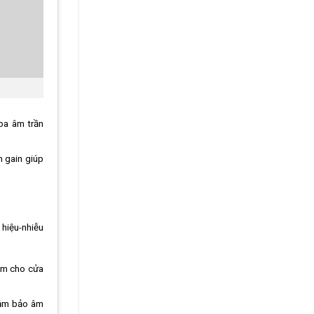
oa âm trần
h gain giúp
 hiệu-nhiễu
 âm cho cửa
đảm bảo âm