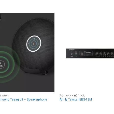
ỘI NGHỊ
ÂM THANH HỘI THẢO
a hướng Tezag J3 – Speakerphone
Âm ly Takstar EBS-12M