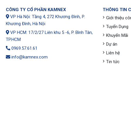
CÔNG TY CỔ PHẦN KAMNEX
THÔNG TIN 
VP Hà Nội: Tầng 4, 272 Khương Đình, P.
Giới thiệu cô
Khương Đình, Hà Nội
Tuyển Dụng
VP HCM: 17/2/27 Liên khu 5 -6, P. Bình Tân,
Khuyến Mãi
TP.HCM
Dự án
0969.57.61.61
Liên hệ
info@kamnex.com
Tin tức