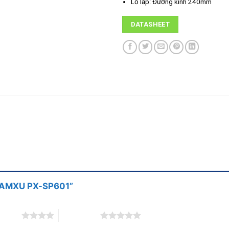
Lỗ lắp: Đường kính 240mm
DATASHEET
W PAMXU PX-SP601”
5 stars
5 of 5 stars