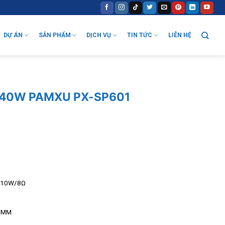
DỰ ÁN
SẢN PHẨM
DỊCH VỤ
TIN TỨC
LIÊN HỆ
ch 40W PAMXU PX-SP601
W/10W/8Ω
85MM