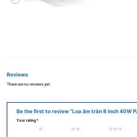
Reviews
There are no reviews yet.
Be the first to review “Loa âm trần 8 inch 40
Your rating
*
1 of 5 stars
2 of 5 stars
3 of 5 stars
4 of 