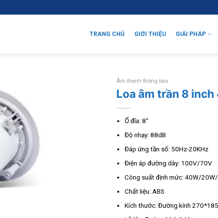
TRANG CHỦ
GIỚI THIỆU
GIẢI PHÁP
Âm thanh thông báo
Loa âm trần 8 in
Ổ đĩa: 8″
Độ nhạy: 88dB
Đáp ứng tần số: 50Hz-20KHz
Điện áp đường dây: 100V/70V
Công suất định mức: 40W/20
Chất liệu: ABS
Kích thước: Đường kính 270*1