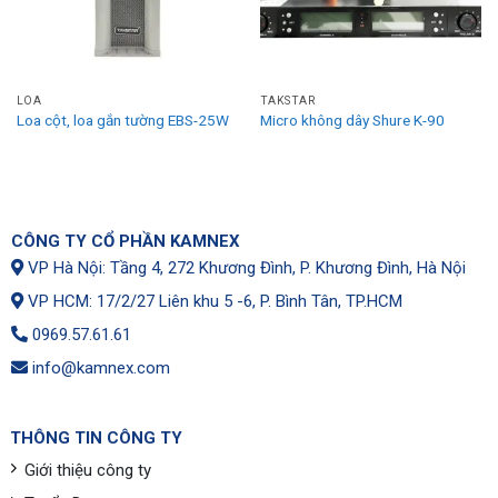
LOA
TAKSTAR
Loa cột, loa gắn tường EBS-25W
Micro không dây Shure K-90
CÔNG TY CỔ PHẦN KAMNEX
VP Hà Nội: Tầng 4, 272 Khương Đình, P. Khương Đình, Hà Nội
VP HCM: 17/2/27 Liên khu 5 -6, P. Bình Tân, TP.HCM
0969.57.61.61
info@kamnex.com
THÔNG TIN CÔNG TY
Giới thiệu công ty