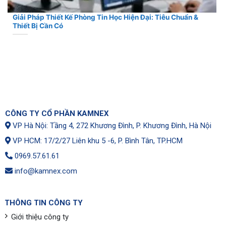
Giải Pháp Thiết Kế Phòng Tin Học Hiện Đại: Tiêu Chuẩn &
Thiết Bị Cần Có
CÔNG TY CỔ PHẦN KAMNEX
VP Hà Nội: Tầng 4, 272 Khương Đình, P. Khương Đình, Hà Nội
VP HCM: 17/2/27 Liên khu 5 -6, P. Bình Tân, TP.HCM
0969.57.61.61
info@kamnex.com
THÔNG TIN CÔNG TY
Giới thiệu công ty