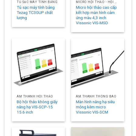
TỦ SẠC MÁY TÍNH BẢNG
MICRO HỘI THẢO - HỘI NGHỊ
Tủ sạc máy tính bảng
Micro hội thảo cao cấp
Tezag TC30UP chất
kết hợp màn hình cảm
lượng
ứng màu 4,3 inch
Vissonic VIS-MSD
ÂM THANH HỘI THẢO
ÂM THANH THÔNG BÁO
Bộ hội thảo không giấy
Màn hình nâng hạ siêu
nâng hạ VIS-SCP-15
mỏng kèm micro
15.6 inch
Vissonic VIS-SCM