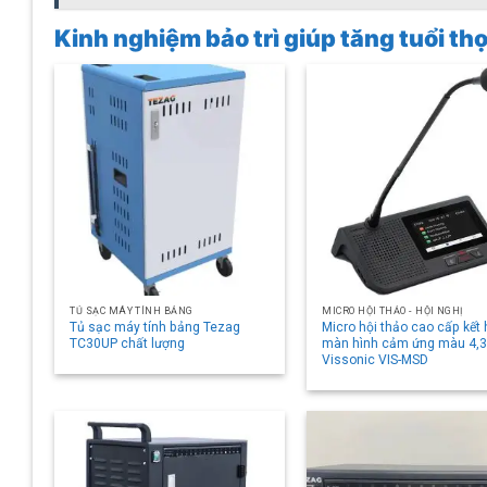
Kinh nghiệm bảo trì giúp tăng tuổi t
TỦ SẠC MÁY TÍNH BẢNG
MICRO HỘI THẢO - HỘI NGHỊ
Tủ sạc máy tính bảng Tezag
Micro hội thảo cao cấp kết
TC30UP chất lượng
màn hình cảm ứng màu 4,3
Vissonic VIS-MSD