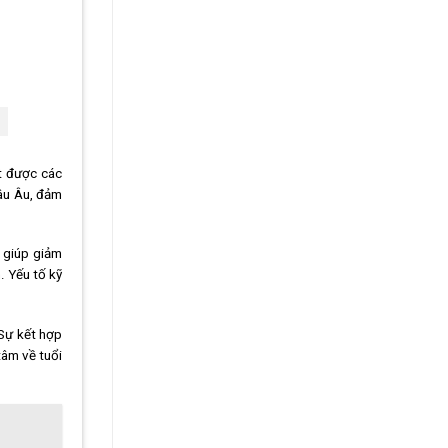
t được các
hâu Âu, đảm
O giúp giảm
. Yếu tố kỹ
 Sự kết hợp
tâm về tuổi