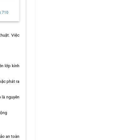
k 710
thuật. Việc
ên lớp kính
oặc phát ra
p là nguyên
động
bảo an toàn