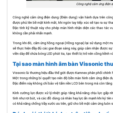
Công nghệ cảm ứng điện d
Công nghệ cảm ứng điện dung (Điện dung) vận hành dựa trên công v
được phủ lên bề mặt kính mắt, khi ngón tay tiếp xúc sẽ tạo ra sự tha
Đặc tính kỹ thuật này cho phép màn hình nhận diện các thao tác v
không cần phải nhấn mạnh.
Trong khi đó, cảm ứng hồng ngoại (Hồng ngoại) lại sử dụng một m
sẽ thực hiện đầy đủ các giai đoạn sáng này, giúp cảm nhận được sự 
viền dày để chứa bóng LED phát tia, tạo thiết bị trở nên cồng kềnh
Tại sao màn hình âm bàn Vissonic th
Vissonic là thương hiệu đầu thế giới được Kamnex phân phối chính h
Một trong những bí quyết tạo nên độ bền màn hình cảm ứng điện du
Đặc điểm này không chỉ bảo vệ tấm nền LCD bên trong mà còn tăng 
Kính cường lực được xử lý nhiệt giúp tăng khả năng chịu lực gấp n
tình như rơi bút, và các đồ dùng cá nhân hay lực ấn mạnh khi ký tê
có khả năng chống trầy xước ưu tiên, giữ cho bề mặt cảm ứng luôn sá