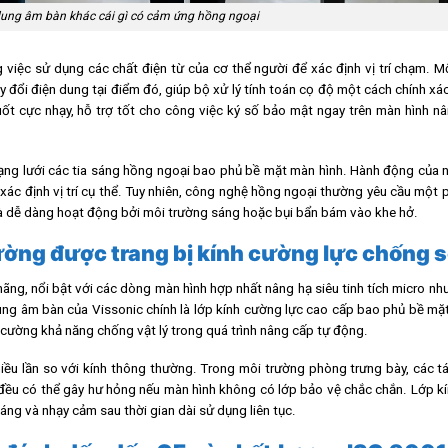
ung âm bàn khác cái gì có cảm ứng hồng ngoại
iệc sử dụng các chất điện từ của cơ thể người để xác định vị trí chạm. M
y đổi điện dung tại điểm đó, giúp bộ xử lý tính toán cọ độ một cách chính xác
uốt cực nhạy, hỗ trợ tốt cho công việc ký số bảo mật ngay trên màn hình 
ạng lưới các tia sáng hồng ngoại bao phủ bề mặt màn hình. Hành động của 
xác định vị trí cụ thể. Tuy nhiên, công nghệ hồng ngoại thường yêu cầu một
 và dễ dàng hoạt động bởi môi trường sáng hoặc bụi bẩn bám vào khe hở.
ường được trang bị kính cường lực chống 
ãng, nổi bật với các dòng màn hình hợp nhất nâng hạ siêu tinh tích micro n
ng âm bàn của Vissonic chính là lớp kính cường lực cao cấp bao phủ bề mặ
cường khả năng chống vật lý trong quá trình nâng cấp tự động.
hiều lần so với kính thông thường. Trong môi trường phòng trưng bày, các 
n đều có thể gây hư hỏng nếu màn hình không có lớp bảo vệ chắc chắn. Lớp k
ng và nhạy cảm sau thời gian dài sử dụng liên tục.