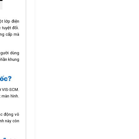
ột lớp điện
 tuyệt đối.
nâng cấp mà
người dùng
 phần khung
sốc?
hư VIS-SCM.
t màn hình.
tác động vô
ính này còn