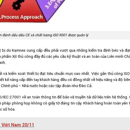
uẩn đánh dấu dấu CE và chất lượng ISO 9001 được quản lý
ết bị do Kamnex cung cấp đều phải vượt qua những kiểm tra định béo và đạ
n phẩm Xịt thủ công đầy đủ các yêu cầu kỹ thuật và an toàn của Liên minh C
anh.
t và kiểm soát thiết bị đạt tiêu chuẩn mực cao nhất. Việc gắn thủ công IS
hiết kế nâng cấp đến tay khách hàng đều có đồng nhất về hiệu năng và độ bền
an Chính phủ – Nhà nước hoặc các tập đoàn như Đèo Cả.
IEC 27001 về an toàn thông tin để bảo vệ truyền tải dữ liệu trên hệ thống.
iải pháp phòng họp không có giấy tờ đáng tin cậy. Khách hàng hoàn toàn yên 
c số hóa.
 Việt Nam 20/11