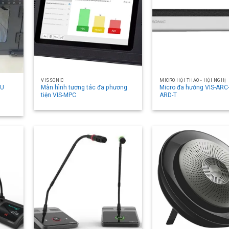
VISSONIC
MICRO HỘI THẢO - HỘI NGHỊ
6U
Màn hình tương tác đa phương
Micro đa hướng VIS-ARC-
tiện VIS-MPC
ARD-T