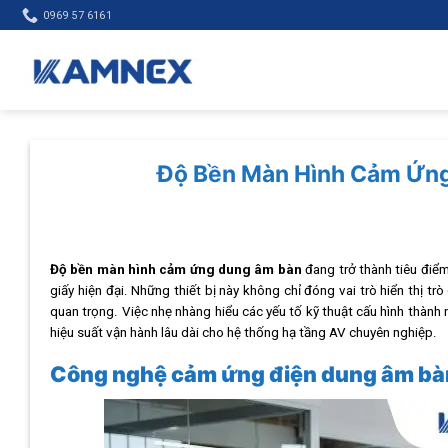
Skip
0969 57 6161
to
content
Độ Bền Màn Hình Cảm Ứng
Độ bền màn hình cảm ứng dung âm bàn
đang trở thành tiêu điể
giấy hiện đại. Những thiết bị này không chỉ đóng vai trò hiển thị t
quan trọng. Việc nhẹ nhàng hiểu các yếu tố kỹ thuật cấu hình thàn
hiệu suất vận hành lâu dài cho hệ thống hạ tầng AV chuyên nghiệp.
Công nghệ cảm ứng điện dung âm bàn