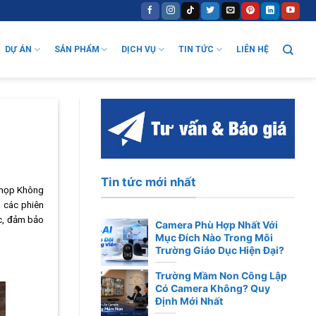
DỰ ÁN
SẢN PHẨM
DỊCH VỤ
TIN TỨC
LIÊN HỆ
Tin tức mới nhất
g họp Không
g các phiên
ác, đảm bảo
Camera Phù Hợp Nhất Với
Mục Đích Nào Trong Môi
Trường Giáo Dục Hiện Đại?
Trường Mầm Non Công Lập
Có Camera Không? Quy
Định Mới Nhất