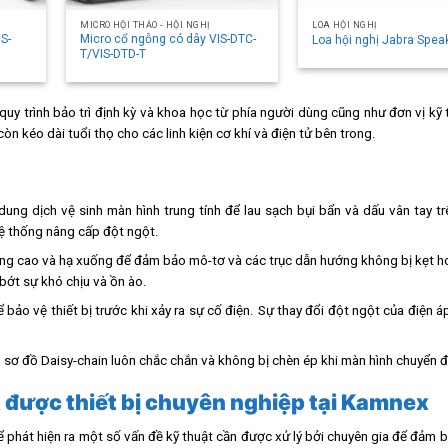
MICRO HỘI THẢO - HỘI NGHỊ
LOA HỘI NGHỊ
IS-
Micro cổ ngỗng có dây VIS-DTC-
Loa hội nghị Jabra Spea
T/VIS-DTD-T
uy trình bảo trì định kỳ và khoa học từ phía người dùng cũng như đơn vị kỹ 
n kéo dài tuổi thọ cho các linh kiện cơ khí và điện tử bên trong.
g dịch vệ sinh màn hình trung tính để lau sạch bụi bẩn và dấu vân tay tr
ệ thống nâng cấp đột ngột.
âng cao và hạ xuống để đảm bảo mô-tơ và các trục dẫn hướng không bị kẹt h
 bớt sự khó chịu và ồn ào.
ảo vệ thiết bị trước khi xảy ra sự cố điện. Sự thay đổi đột ngột của điện á
 sơ đồ Daisy-chain luôn chắc chắn và không bị chèn ép khi màn hình chuyển 
t được thiết bị chuyên nghiệp tại Kamnex
ể phát hiện ra một số vấn đề kỹ thuật cần được xử lý bởi chuyên gia để đảm 