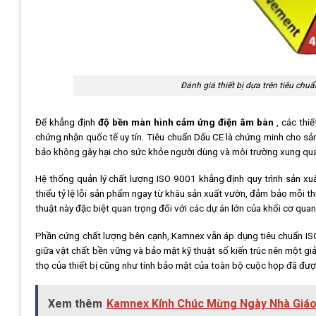
Đánh giá thiết bị dựa trên tiêu ch
Để khẳng định
độ bền màn hình cảm ứng điện âm bàn
, các thi
chứng nhận quốc tế uy tín. Tiêu chuẩn Dấu CE là chứng minh cho sả
bảo không gây hại cho sức khỏe người dùng và môi trường xung qu
Hệ thống quản lý chất lượng ISO 9001 khẳng định quy trình sản xuấ
thiểu tỷ lệ lỗi sản phẩm ngay từ khâu sản xuất vườn, đảm bảo mỗi t
thuật này đặc biệt quan trọng đối với các dự án lớn của khối cơ qu
Phần cứng chất lượng bên cạnh, Kamnex vẫn áp dụng tiêu chuẩn ISO/
giữa vật chất bền vững và bảo mật kỹ thuật số kiến ​​trúc nên một g
thọ của thiết bị cũng như tính bảo mật của toàn bộ cuộc họp đã đượ
Xem thêm
Kamnex Kính Chúc Mừng Ngày Nhà Giáo