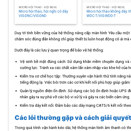
MICRO HỘI THẢO - HỘI NGHỊ
MICRO HỘI THẢO - HỘI NGHỊ
Micro hội thảo, hội nghị có dây
Micro hội thảo không dây V
VIS-DNC/VIS-DND
WDC-T/VIS-WDD-T
Duy trì tính bền vững của hệ thống nâng cấp màn hình Yêu cầu một q
chăm sóc đúng đắn không chỉ giúp thiết bị luôn hoạt động cô ái mà cò
Dưới đây là các lưu ý quan trọng để bảo vệ hệ thống:
Vệ sinh bề mặt đúng cách: Sử dụng khăn mềm chuyên dụng và dun
cường lực. Tránh xa các chất xâm lấn xâm nhập vào khe hở của h
Kiểm tra cơ chế học tập: Thường xuyên vận hành thử tính năng n
tiếng động lạ. Việc bôi trơn các cơ khí kết nối phù hợp giúp giảm
Quản lý nguồn điện ổn định: Sử dụng các bộ ổn định hoặc UPS để b
nhân gây ra sự phá vỡ các bộ vi xử lý và gây ra các biến cảm ứng.
Kiểm tra dây kết nối: Đảm bảo các dây mạng CAT5/6 kết nối theo
Các lỗi thường gặp và cách giải quyế
Trong quá trình vận hành kéo dài, hệ thống màn hình âm thanh có th