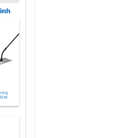
hình
 mỏng
-SCM