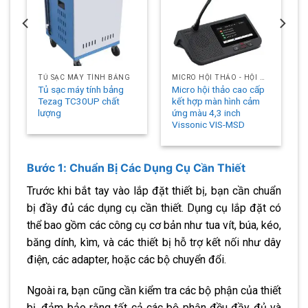
TỦ SẠC MÁY TÍNH BẢNG
MICRO HỘI THẢO - HỘI NGHỊ
Tủ sạc máy tính bảng
Micro hội thảo cao cấp
Tezag TC30UP chất
kết hợp màn hình cảm
lượng
ứng màu 4,3 inch
Vissonic VIS-MSD
Bước 1: Chuẩn Bị Các Dụng Cụ Cần Thiết
Trước khi bắt tay vào lắp đặt thiết bị, bạn cần chuẩn
bị đầy đủ các dụng cụ cần thiết. Dụng cụ lắp đặt có
thể bao gồm các công cụ cơ bản như tua vít, búa, kéo,
băng dính, kìm, và các thiết bị hỗ trợ kết nối như dây
điện, các adapter, hoặc các bộ chuyển đổi.
Ngoài ra, bạn cũng cần kiểm tra các bộ phận của thiết
bị, đảm bảo rằng tất cả các bộ phận đều đầy đủ và