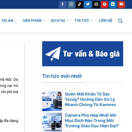
DỰ ÁN
SẢN PHẨM
DỊCH VỤ
TIN TỨC
LIÊN HỆ
Tin tức mới nhất
 Hà Nội. Dù
óng vai trò
 chi phí mà
Quên Mật Khẩu Tủ Sạc
Tezag? Hướng Dẫn Xử Lý
Nhanh Chóng Từ Kamnex
Camera Phù Hợp Nhất Với
Mục Đích Nào Trong Môi
cấp đa dạng
Trường Giáo Dục Hiện Đại?