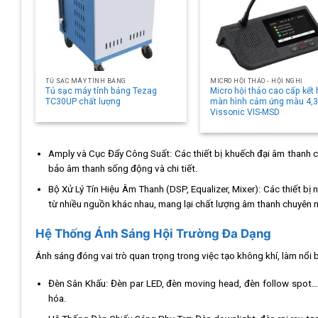
TỦ SẠC MÁY TÍNH BẢNG
MICRO HỘI THẢO - HỘI NGHỊ
Tủ sạc máy tính bảng Tezag
Micro hội thảo cao cấp kết
TC30UP chất lượng
màn hình cảm ứng màu 4,3
Vissonic VIS-MSD
Amply và Cục Đẩy Công Suất:
Các thiết bị khuếch đại âm thanh 
bảo âm thanh sống động và chi tiết.
Bộ Xử Lý Tín Hiệu Âm Thanh (DSP, Equalizer, Mixer):
Các thiết bị n
từ nhiều nguồn khác nhau, mang lại chất lượng âm thanh chuyên 
Hệ Thống Ánh Sáng Hội Trường Đa Dạng
Ánh sáng đóng vai trò quan trọng trong việc tạo không khí, làm nổi b
Đèn Sân Khấu:
Đèn par LED, đèn moving head, đèn follow spot… t
hóa.