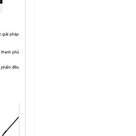
c giải pháp
m thanh phủ
n phẩm đều