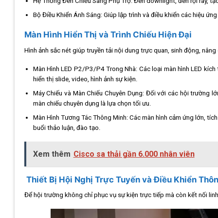
Hệ Thống Đèn Chiếu Sáng Phụ Trợ:
Đèn downlight, đèn rọi ray, t
Bộ Điều Khiển Ánh Sáng:
Giúp lập trình và điều khiển các hiệu ứn
Màn Hình Hiển Thị và Trình Chiếu Hiện Đại
Hình ảnh sắc nét giúp truyền tải nội dung trực quan, sinh động, nâng 
Màn Hình LED P2/P3/P4 Trong Nhà:
Các loại màn hình LED kích 
hiển thị slide, video, hình ảnh sự kiện.
Máy Chiếu và Màn Chiếu Chuyên Dụng:
Đối với các hội trường lớ
màn chiếu chuyên dụng là lựa chọn tối ưu.
Màn Hình Tương Tác Thông Minh:
Các màn hình cảm ứng lớn, tích 
buổi thảo luận, đào tạo.
Xem thêm
Cisco sa thải gần 6.000 nhân viên
Thiết Bị Hội Nghị Trực Tuyến và Điều Khiển Thô
Để hội trường không chỉ phục vụ sự kiện trực tiếp mà còn kết nối linh