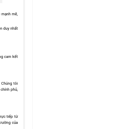
c mạnh mẽ,
ện duy nhất
ững cam kết
. Chúng tôi
 chính phủ,
ực tiếp từ
 trường của