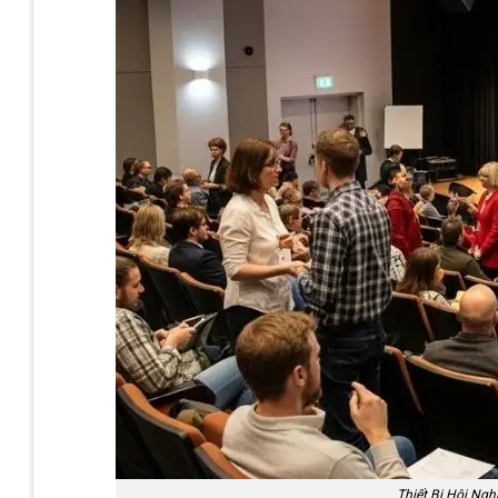
_Thiết Bị Hội Ngh