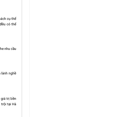
sách cụ thể
 đều có thể
ghe nhu cầu
n lành nghề
giá trị bền
rội tại Hà