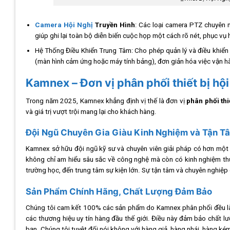
Camera Hội Nghị
Truyền Hình
:
Các loại camera PTZ chuyên 
giúp ghi lại toàn bộ diễn biến cuộc họp một cách rõ nét, phục vụ h
Hệ Thống Điều Khiển Trung Tâm:
Cho phép quản lý và điều khiển 
(màn hình cảm ứng hoặc máy tính bảng), đơn giản hóa việc vận h
Kamnex – Đơn vị phân phối thiết bị hộ
Trong năm 2025, Kamnex khẳng định vị thế là đơn vị
phân phối thiế
và giá trị vượt trội mang lại cho khách hàng.
Đội Ngũ Chuyên Gia Giàu Kinh Nghiệm và Tận T
Kamnex sở hữu đội ngũ kỹ sư và chuyên viên giải pháp có hơn một t
không chỉ am hiểu sâu sắc về công nghệ mà còn có kinh nghiệm thự
trường học, đến trung tâm sự kiện lớn. Sự tận tâm và chuyên nghiệp
Sản Phẩm Chính Hãng, Chất Lượng Đảm Bảo
Chúng tôi cam kết 100% các sản phẩm do Kamnex phân phối đều là 
các thương hiệu uy tín hàng đầu thế giới. Điều này đảm bảo chất l
bạn. Chúng tôi tuyệt đối nói không với hàng giả, hàng nhái, hàng ké