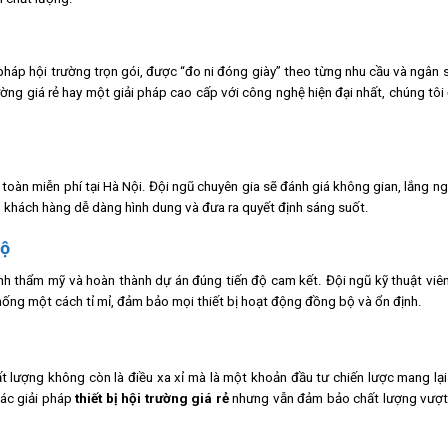
háp hội trường trọn gói, được “đo ni đóng giày” theo từng nhu cầu và ngân 
ờng giá rẻ hay một giải pháp cao cấp với công nghệ hiện đại nhất, chúng tôi
 toàn miễn phí tại Hà Nội. Đội ngũ chuyên gia sẽ đánh giá không gian, lắng n
úp khách hàng dễ dàng hình dung và đưa ra quyết định sáng suốt.
Độ
nh thẩm mỹ và hoàn thành dự án đúng tiến độ cam kết. Đội ngũ kỹ thuật viê
ệ thống một cách tỉ mỉ, đảm bảo mọi thiết bị hoạt động đồng bộ và ổn định.
t lượng không còn là điều xa xỉ mà là một khoản đầu tư chiến lược mang lại 
các giải pháp
thiết bị hội trường giá rẻ
nhưng vẫn đảm bảo chất lượng vượt t