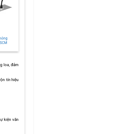
 mỏng
-SCM
ng loa, đảm
ộn tín hiệu
sự kiện văn