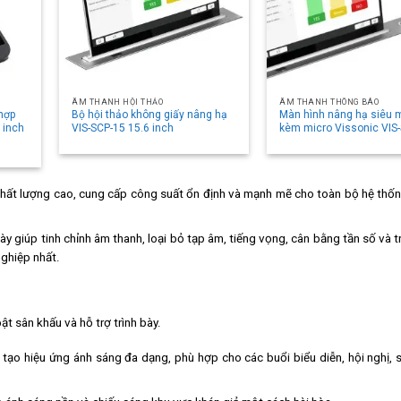
ÂM THANH HỘI THẢO
ÂM THANH THÔNG BÁO
 hợp
Bộ hội thảo không giấy nâng hạ
Màn hình nâng hạ siêu
 inch
VIS-SCP-15 15.6 inch
kèm micro Vissonic VIS
chất lượng cao, cung cấp công suất ổn định và mạnh mẽ cho toàn bộ hệ thố
ày giúp tinh chỉnh âm thanh, loại bỏ tạp âm, tiếng vọng, cân bằng tần số và tr
nghiệp nhất.
ật sân khấu và hỗ trợ trình bày.
ạo hiệu ứng ánh sáng đa dạng, phù hợp cho các buổi biểu diễn, hội nghị, 