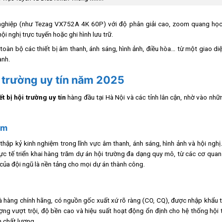
nghiệp (như
Tezag VX752A 4K 60P
) với độ phân giải cao, zoom quang họ
ội nghị trực tuyến hoặc ghi hình lưu trữ.
toàn bộ các thiết bị âm thanh, ánh sáng, hình ảnh, điều hòa… từ một giao di
ành.
i trường uy tín năm 2025
t bị hội trường uy tín
hàng đầu tại Hà Nội và các tỉnh lân cận, nhờ vào nh
âm
hập kỷ kinh nghiệm trong lĩnh vực âm thanh, ánh sáng, hình ảnh và hội nghị
c tế triển khai hàng trăm dự án hội trường đa dạng quy mô, từ các cơ quan
 của đội ngũ là nền tảng cho mọi dự án thành công.
hàng chính hãng, có nguồn gốc xuất xứ rõ ràng (CO, CQ), được nhập khẩu tr
ượng vượt trội, độ bền cao và hiệu suất hoạt động ổn định cho hệ thống hội
m chất lượng.