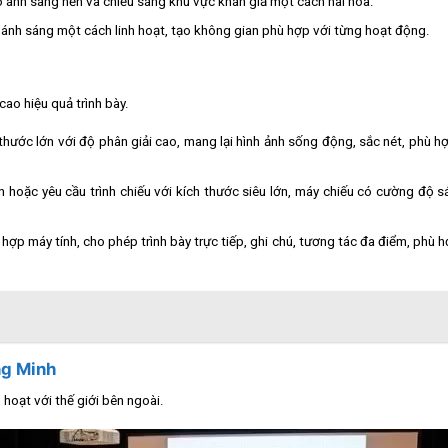
ạo ánh sáng nền và chiếu sáng khu vực khán giả một cách hài hòa.
g ánh sáng một cách linh hoạt, tạo không gian phù hợp với từng hoạt động.
cao hiệu quả trình bày.
thước lớn với độ phân giải cao, mang lại hình ảnh sống động, sắc nét, phù h
n hoặc yêu cầu trình chiếu với kích thước siêu lớn, máy chiếu có cường độ 
hợp máy tính, cho phép trình bày trực tiếp, ghi chú, tương tác đa điểm, phù 
ng Minh
 hoạt với thế giới bên ngoài.