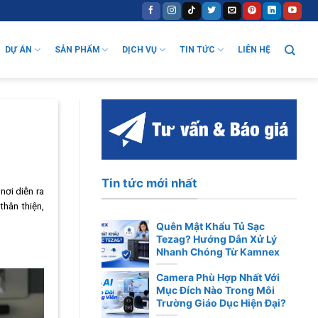
DỰ ÁN
SẢN PHẨM
DỊCH VỤ
TIN TỨC
LIÊN HỆ
Tin tức mới nhất
nơi diễn ra
thân thiện,
Quên Mật Khẩu Tủ Sạc
Tezag? Hướng Dẫn Xử Lý
Nhanh Chóng Từ Kamnex
Camera Phù Hợp Nhất Với
Mục Đích Nào Trong Môi
Trường Giáo Dục Hiện Đại?