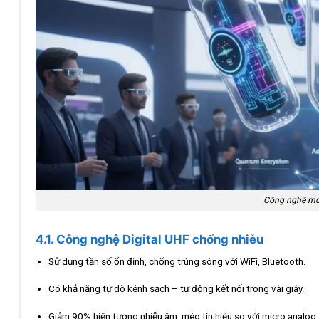
Công nghệ mớ
4.1. Công nghệ Digital UHF chống nhiễu
Sử dụng tần số ổn định, chống trùng sóng với WiFi, Bluetooth.
Có khả năng tự dò kênh sạch – tự động kết nối trong vài giây.
Giảm 90% hiện tượng nhiễu âm, méo tín hiệu so với micro analog.