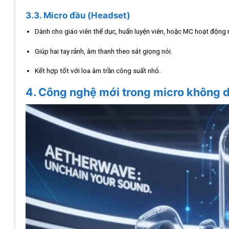
3.3. Micro đầu (Headset)
Dành cho giáo viên thể dục, huấn luyện viên, hoặc MC hoạt động 
Giúp hai tay rảnh, âm thanh theo sát giọng nói.
Kết hợp tốt với loa âm trần công suất nhỏ.
4. Công nghệ mới trong micro không