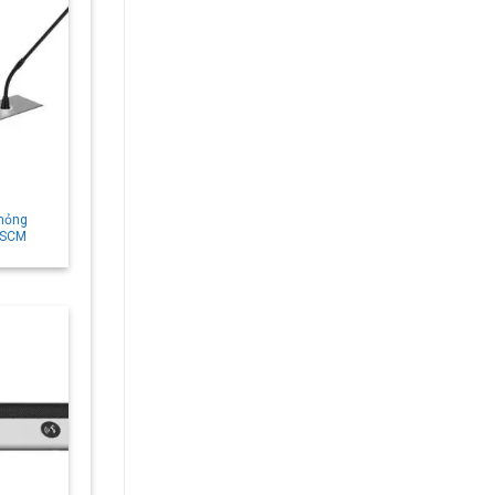
 mỏng
-SCM