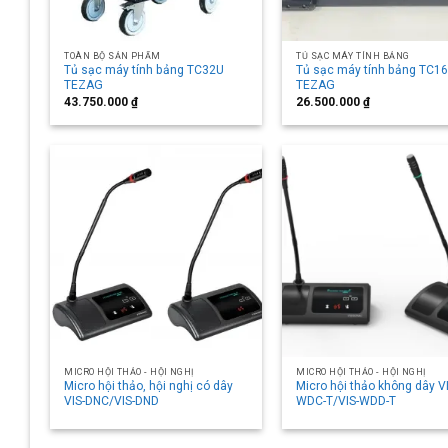
TOÀN BỘ SẢN PHẨM
TỦ SẠC MÁY TÍNH BẢNG
Tủ sạc máy tính bảng TC32U
Tủ sạc máy tính bảng TC1
TEZAG
TEZAG
43.750.000
₫
26.500.000
₫
MICRO HỘI THẢO - HỘI NGHỊ
MICRO HỘI THẢO - HỘI NGHỊ
Micro hội thảo, hội nghị có dây
Micro hội thảo không dây V
VIS-DNC/VIS-DND
WDC-T/VIS-WDD-T