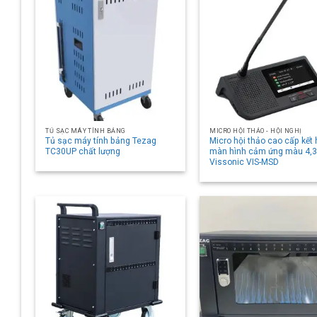
TỦ SẠC MÁY TÍNH BẢNG
MICRO HỘI THẢO - HỘI NGHỊ
Tủ sạc máy tính bảng Tezag
Micro hội thảo cao cấp kết
TC30UP chất lượng
màn hình cảm ứng màu 4,3
Vissonic VIS-MSD