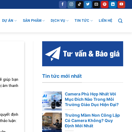
DỰ ÁN
SẢN PHẨM
DỊCH VỤ
TIN TỨC
LIÊN HỆ
Tin tức mới nhất
sẽ giúp bạn
bị âm thanh
Camera Phù Hợp Nhất Với
Mục Đích Nào Trong Môi
Trường Giáo Dục Hiện Đại?
 quyết định
Trường Mầm Non Công Lập
Có Camera Không? Quy
thảo luận:
Định Mới Nhất
uận.