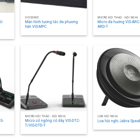
VISSONIC
MICRO HỘI THẢO - HỘI NGHỊ
6U
Màn hình tương tác đa phương
Micro đa hướng VIS-ARC-
tiện VIS-MPC
ARD-T
MICRO HỘI THẢO - HỘI NGHỊ
LOA HỘI NGHỊ
IS-
Micro cổ ngỗng có dây VIS-DTC-
Loa hội nghị Jabra Spea
T/VIS-DTD-T