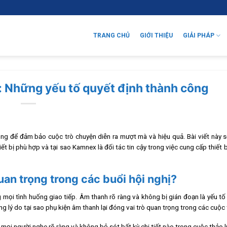
TRANG CHỦ
GIỚI THIỆU
GIẢI PHÁP
: Những yếu tố quyết định thành công
rọng để đảm bảo cuộc trò chuyện diễn ra mượt mà và hiệu quả. Bài viết này 
iết bị phù hợp và tại sao Kamnex là đối tác tin cậy trong việc cung cấp thiết 
uan trọng trong các buổi hội nghị?
 mọi tình huống giao tiếp. Âm thanh rõ ràng và không bị gián đoạn là yếu tố
g lý do tại sao phụ kiện âm thanh lại đóng vai trò quan trọng trong các cuộc 
mọi người nghe rõ ràng và không bỏ sót bất kỳ chi tiết nào trong cuộc thảo l