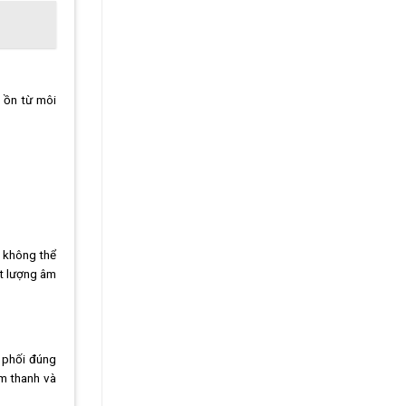
 ồn từ môi
n không thể
ất lượng âm
n phối đúng
âm thanh và